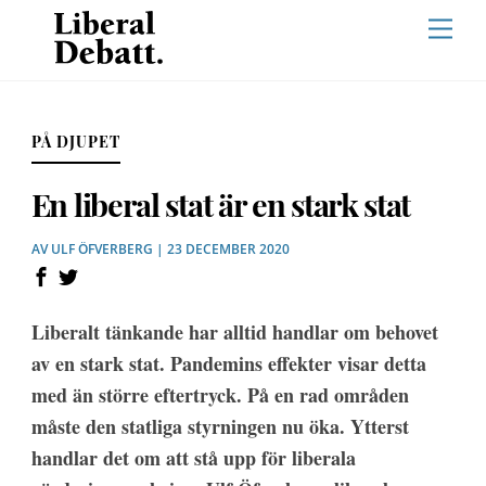
Skip
Men
to
content
PÅ DJUPET
En liberal stat är en stark stat
AV
ULF ÖFVERBERG
| 23 DECEMBER 2020
Liberalt tänkande har alltid handlar om behovet
av en stark stat. Pandemins effekter visar detta
med än större eftertryck. På en rad områden
måste den statliga styrningen nu öka. Ytterst
handlar det om att stå upp för liberala