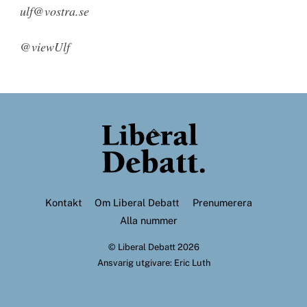
ulf@vostra.se
@viewUlf
Back
To
Top
Kontakt
Om Liberal Debatt
Prenumerera
Alla nummer
©
Liberal Debatt
2026
Ansvarig utgivare: Eric Luth