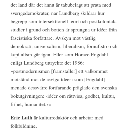
det land där det ännu är tabubelagt att prata med
sverigedemokrater, när Lundberg skildrar hur
begrepp som intersektionell teori och postkoloniala
studier i grund och botten är sprungna ur idéer från
fascistiska författare. Avskyn mot västlig
demokrati, universalism, liberalism, förnuftstro och
kapitalism går igen. Eller som Horace Engdahl
enligt Lundberg uttryckte det 1986:
»postmodernismen [framställer] ett välkommet
motstånd mot de ›eviga idéer‹ som [Engdahl]
menade dessvärre fortfarande präglade den svenska
bokutgivningen: ›idéer om rättvisa, godhet, kultur,
frihet, humanitet.‹«
Eric Luth
är kulturredaktör och arbetar med
folkbildning.