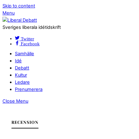
Skip to content
Menu
Sveriges liberala idétidskrift
Twitter
Facebook
Samhälle
Idé
Debatt
Kultur
Ledare
Prenumerera
Close Menu
RECENSION