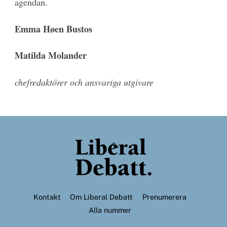
agendan.
Emma Høen Bustos
Matilda Molander
chefredaktörer och ansvariga utgivare
Back
To
Top
Kontakt
Om Liberal Debatt
Prenumerera
Alla nummer