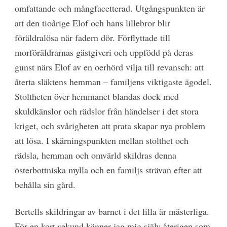
omfattande och mångfacetterad. Utgångspunkten är
att den tioårige Elof och hans lillebror blir
föräldralösa när fadern dör. Förflyttade till
morföräldrarnas gästgiveri och uppfödd på deras
gunst närs Elof av en oerhörd vilja till revansch: att
återta släktens hemman – familjens viktigaste ägodel.
Stoltheten över hemmanet blandas dock med
skuldkänslor och rädslor från händelser i det stora
kriget, och svårigheten att prata skapar nya problem
att lösa. I skärningspunkten mellan stolthet och
rädsla, hemman och omvärld skildras denna
österbottniska mylla och en familjs strävan efter att
behålla sin gård.
Bertells skildringar av barnet i det lilla är mästerliga.
För en kort sekund känner jag mig själv återigen som