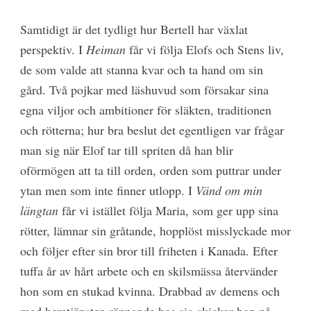
Samtidigt är det tydligt hur Bertell har växlat
perspektiv. I
Heiman
får vi följa Elofs och Stens liv,
de som valde att stanna kvar och ta hand om sin
gård. Två pojkar med läshuvud som försakar sina
egna viljor och ambitioner för släkten, traditionen
och rötterna; hur bra beslut det egentligen var frågar
man sig när Elof tar till spriten då han blir
oförmögen att ta till orden, orden som puttrar under
ytan men som inte finner utlopp. I
Vänd om min
längtan
får vi istället följa Maria, som ger upp sina
rötter, lämnar sin gråtande, hopplöst misslyckade mor
och följer efter sin bror till friheten i Kanada. Efter
tuffa år av hårt arbete och en skilsmässa återvänder
hon som en stukad kvinna. Drabbad av demens och
med hemtjänsten rännande hos sig skickar hon på