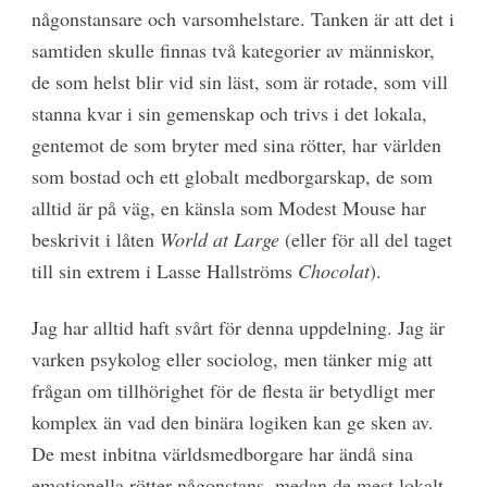
någonstansare och varsomhelstare. Tanken är att det i
samtiden skulle finnas två kategorier av människor,
de som helst blir vid sin läst, som är rotade, som vill
stanna kvar i sin gemenskap och trivs i det lokala,
gentemot de som bryter med sina rötter, har världen
som bostad och ett globalt medborgarskap, de som
alltid är på väg, en känsla som Modest Mouse har
beskrivit i låten
World at Large
(eller för all del taget
till sin extrem i Lasse Hallströms
Chocolat
).
Jag har alltid haft svårt för denna uppdelning. Jag är
varken psykolog eller sociolog, men tänker mig att
frågan om tillhörighet för de flesta är betydligt mer
komplex än vad den binära logiken kan ge sken av.
De mest inbitna världsmedborgare har ändå sina
emotionella rötter någonstans, medan de mest lokalt