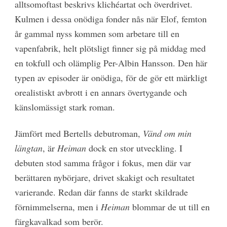
alltsomoftast beskrivs klichéartat och överdrivet.
Kulmen i dessa onödiga fonder nås när Elof, femton
år gammal nyss kommen som arbetare till en
vapenfabrik, helt plötsligt finner sig på middag med
en tokfull och olämplig Per-Albin Hansson. Den här
typen av episoder är onödiga, för de gör ett märkligt
orealistiskt avbrott i en annars övertygande och
känslomässigt stark roman.
Jämfört med Bertells debutroman,
Vänd om min
längtan
, är
Heiman
dock en stor utveckling. I
debuten stod samma frågor i fokus, men där var
berättaren nybörjare, drivet skakigt och resultatet
varierande. Redan där fanns de starkt skildrade
förnimmelserna, men i
Heiman
blommar de ut till en
färgkavalkad som berör.