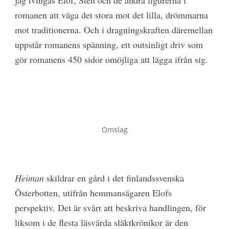
jag tvingas Elof, Sten och de andra figurerna i
romanen att väga det stora mot det lilla, drömmarna
mot traditionerna. Och i dragningskraften däremellan
uppstår romanens spänning, ett outsinligt driv som
gör romanens 450 sidor omöjliga att lägga ifrån sig.
Omslag
Heiman
skildrar en gård i det finlandssvenska
Österbotten, utifrån hemmansägaren Elofs
perspektiv. Det är svårt att beskriva handlingen, för
liksom i de flesta läsvärda släktkrönikor är den