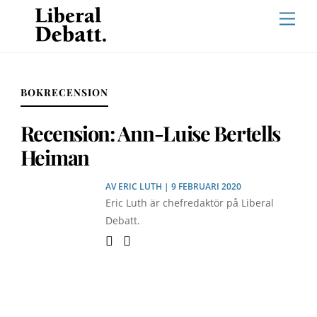
Skip
Men
to
content
BOKRECENSION
Recension: Ann-Luise Bertells
Heiman
AV
ERIC LUTH
| 9 FEBRUARI 2020
Eric Luth är chefredaktör på Liberal
Debatt.