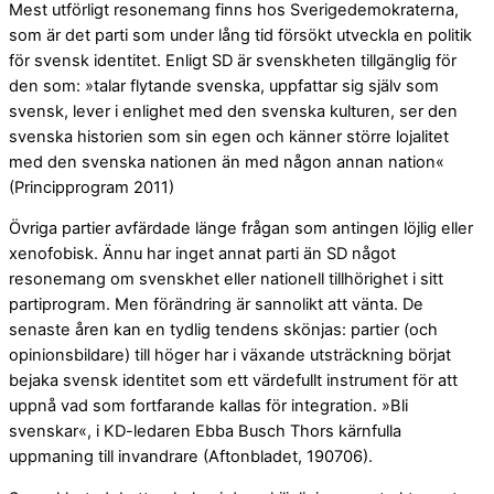
Mest utförligt resonemang finns hos Sverigedemokraterna,
som är det parti som under lång tid försökt utveckla en politik
för svensk identitet. Enligt SD är svenskheten tillgänglig för
den som: »talar flytande svenska, uppfattar sig själv som
svensk, lever i enlighet med den svenska kulturen, ser den
svenska historien som sin egen och känner större lojalitet
med den svenska nationen än med någon annan nation«
(Principprogram 2011)
Övriga partier avfärdade länge frågan som antingen löjlig eller
xenofobisk. Ännu har inget annat parti än SD något
resonemang om svenskhet eller nationell tillhörighet i sitt
partiprogram. Men förändring är sannolikt att vänta. De
senaste åren kan en tydlig tendens skönjas: partier (och
opinionsbildare) till höger har i växande utsträckning börjat
bejaka svensk identitet som ett värdefullt instrument för att
uppnå vad som fortfarande kallas för integration. »Bli
svenskar«, i KD-ledaren Ebba Busch Thors kärnfulla
uppmaning till invandrare (Aftonbladet, 190706).