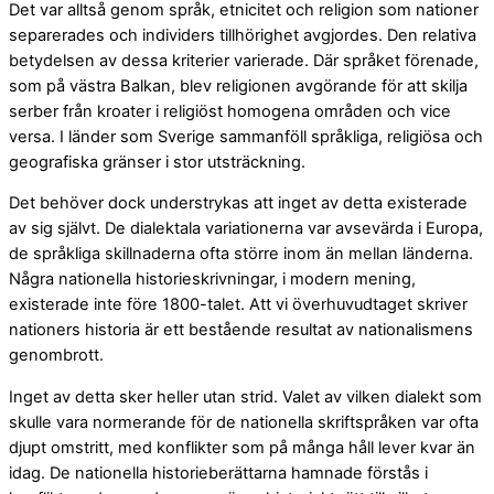
Det var alltså genom språk, etnicitet och religion som nationer
separerades och individers tillhörighet avgjordes. Den relativa
betydelsen av dessa kriterier varierade. Där språket förenade,
som på västra Balkan, blev religionen avgörande för att skilja
serber från kroater i religiöst homogena områden och vice
versa. I länder som Sverige sammanföll språkliga, religiösa och
geografiska gränser i stor utsträckning.
Det behöver dock understrykas att inget av detta existerade
av sig självt. De dialektala variationerna var avsevärda i Europa,
de språkliga skillnaderna ofta större inom än mellan länderna.
Några nationella historieskrivningar, i modern mening,
existerade inte före 1800-talet. Att vi överhuvudtaget skriver
nationers historia är ett bestående resultat av nationalismens
genombrott.
Inget av detta sker heller utan strid. Valet av vilken dialekt som
skulle vara normerande för de nationella skriftspråken var ofta
djupt omstritt, med konflikter som på många håll lever kvar än
idag. De nationella historieberättarna hamnade förstås i