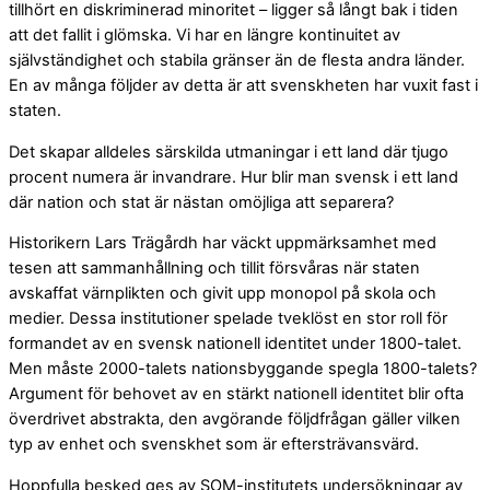
tillhört en diskriminerad minoritet – ligger så långt bak i tiden
att det fallit i glömska. Vi har en längre kontinuitet av
självständighet och stabila gränser än de flesta andra länder.
En av många följder av detta är att svenskheten har vuxit fast i
staten.
Det skapar alldeles särskilda utmaningar i ett land där tjugo
procent numera är invandrare. Hur blir man svensk i ett land
där nation och stat är nästan omöjliga att separera?
Historikern Lars Trägårdh har väckt uppmärksamhet med
tesen att sammanhållning och tillit försvåras när staten
avskaffat värnplikten och givit upp monopol på skola och
medier. Dessa institutioner spelade tveklöst en stor roll för
formandet av en svensk nationell identitet under 1800-talet.
Men måste 2000-talets nationsbyggande spegla 1800-talets?
Argument för behovet av en stärkt nationell identitet blir ofta
överdrivet abstrakta, den avgörande följdfrågan gäller vilken
typ av enhet och svenskhet som är eftersträvansvärd.
Hoppfulla besked ges av SOM-institutets undersökningar av