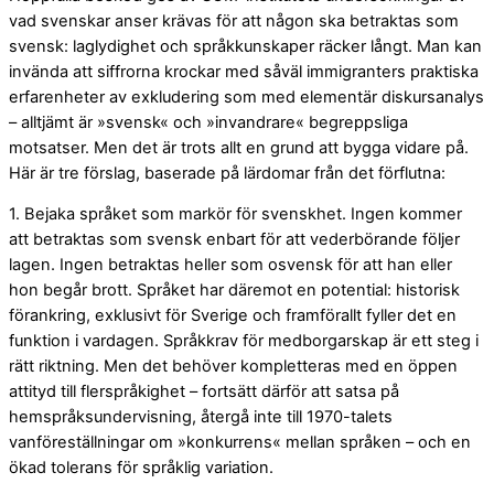
vad svenskar anser krävas för att någon ska betraktas som
svensk: laglydighet och språkkunskaper räcker långt. Man kan
invända att siffrorna krockar med såväl immigranters praktiska
erfarenheter av exkludering som med elementär diskursanalys
– alltjämt är »svensk« och »invandrare« begreppsliga
motsatser. Men det är trots allt en grund att bygga vidare på.
Här är tre förslag, baserade på lärdomar från det förflutna:
1. Bejaka språket som markör för svenskhet. Ingen kommer
att betraktas som svensk enbart för att vederbörande följer
lagen. Ingen betraktas heller som osvensk för att han eller
hon begår brott. Språket har däremot en potential: historisk
förankring, exklusivt för Sverige och framförallt fyller det en
funktion i vardagen. Språkkrav för medborgarskap är ett steg i
rätt riktning. Men det behöver kompletteras med en öppen
attityd till flerspråkighet – fortsätt därför att satsa på
hemspråksundervisning, återgå inte till 1970-talets
vanföreställningar om »konkurrens« mellan språken – och en
ökad tolerans för språklig variation.