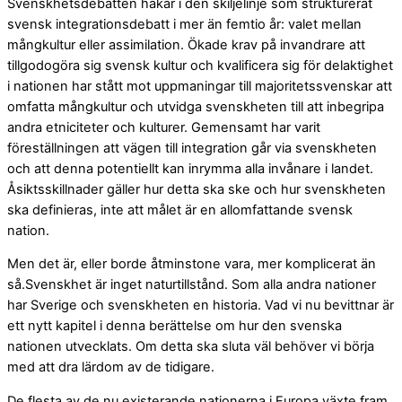
Svenskhetsdebatten hakar i den skiljelinje som strukturerat
svensk integrationsdebatt i mer än femtio år: valet mellan
mångkultur eller assimilation. Ökade krav på invandrare att
tillgodogöra sig svensk kultur och kvalificera sig för delaktighet
i nationen har stått mot uppmaningar till majoritetssvenskar att
omfatta mångkultur och utvidga svenskheten till att inbegripa
andra etniciteter och kulturer. Gemensamt har varit
föreställningen att vägen till integration går via svenskheten
och att denna potentiellt kan inrymma alla invånare i landet.
Åsiktsskillnader gäller hur detta ska ske och hur svenskheten
ska definieras, inte att målet är en allomfattande svensk
nation.
Men det är, eller borde åtminstone vara, mer komplicerat än
så.Svenskhet är inget naturtillstånd. Som alla andra nationer
har Sverige och svenskheten en historia. Vad vi nu bevittnar är
ett nytt kapitel i denna berättelse om hur den svenska
nationen utvecklats. Om detta ska sluta väl behöver vi börja
med att dra lärdom av de tidigare.
De flesta av de nu existerande nationerna i Europa växte fram