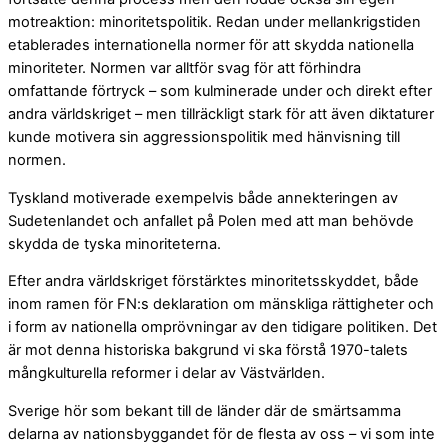
motreaktion: minoritetspolitik. Redan under mellankrigstiden
etablerades internationella normer för att skydda nationella
minoriteter. Normen var alltför svag för att förhindra
omfattande förtryck – som kulminerade under och direkt efter
andra världskriget – men tillräckligt stark för att även diktaturer
kunde motivera sin aggressionspolitik med hänvisning till
normen.
Tyskland motiverade exempelvis både annekteringen av
Sudetenlandet och anfallet på Polen med att man behövde
skydda de tyska minoriteterna.
Efter andra världskriget förstärktes minoritetsskyddet, både
inom ramen för FN:s deklaration om mänskliga rättigheter och
i form av nationella omprövningar av den tidigare politiken. Det
är mot denna historiska bakgrund vi ska förstå 1970-talets
mångkulturella reformer i delar av Västvärlden.
Sverige hör som bekant till de länder där de smärtsamma
delarna av nationsbyggandet för de flesta av oss – vi som inte