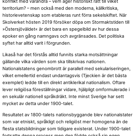
konflikt med varandra – vem äger historiskt rätt till vilket
territorium? – men också med den moderna, källkritiska,
historievetenskap som etableras runt förra sekelskiftet. När
Skolverket hösten 2019 försöker döpa om Stormaktstiden till
»Östersjöväldet« är det bara en spegelbild av hur dessa
epoker en gång namngavs och avgränsades. Det politiska
syftet har alltid varit i förgrunden.
Likaså har det förstås alltid funnits starka motsättningar
gällande vilka värden som ska tillskrivas nationen.
Nationalstatens genombrott är parallell med sekulariseringen,
vilket emellertid endast undantagsvis (Tjeckien är det bästa
exemplet) ledde till en direkt antiklerikal nationalism. Oftare
lever religiösa föreställningar vidare, hjälpligt omformulerade i
en sekulär nationell språkdräkt. Inte minst Sverige har sett
mycket av detta under 1900-talet.
Resultatet av 1800-talets nationsbyggande blev nationalstater
som var etniskt, språkligt och religiöst mer homogena än de
flesta statsbildningar som tidigare existerat. Under 1900-talet
fortsatte denna process men den födde också sin egen