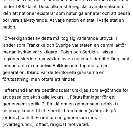
under 1800-talet. Dess tillkomst föregicks av nationalismen:
idén att nationer existerar som naturliga enheter och att dessa
bör vara självstyrande. Åt varje nation en stat, i varje stat en
nation.
Förverkligandet av detta mål tog sig varierande uttryck. I
länder som Frankrike och Sverige var staten en central aktör
medan kyrkan var viktigare i Polen och Serbien. I vissa
regioner skedde framväxten av en nationell identitet långsamt
medan det i exempelvis Baltikum inte tog mer än en
generation. Ibland var de territoriella gränserna en
förutsättning, men oftare ett hinder.
I efterhand kan tre beståndsdelar urskiljas som avgörande för
att dessa projekt skulle lyckas: 1. Förutsättningar för ett
gemensamt språk, 2. En idé om en gemensamt (etniskt)
ursprung knutet till ett specifikt territorium (»vår plats på
jorden«), och 3. En idé om en gemensam moral
(»värdegrund«), oftast, religiöst motiverad.