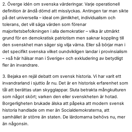
2. Överge idén om svenska värderingar. Varje operationell
definition är ändå dömd att misslyckas. Antingen tar man sikte
på det universella – ideal om jämlikhet, individualism och
tolerans, det vill säga värden som förenar
majoritetsbefolkningen i alla demokratier – vilka är utmärkt
grund för en demokratisk patriotism men saknar koppling till
den svenskhet man säger sig vilja värna. Eller så börjar man i
det specifikt svenska vilket oundvikligen landar i provinsialism
– »så här hälsar man i Sverige« och exkludering av betydligt
fler än invandrare.
3. Bejaka en rejäl debatt om svensk historia. Vi har varit ett
invandrarland i sjuttio år nu. Det är en historisk erfarenhet som
tål att berättas utan skygglappar. Sluta betrakta mångkulturen
som något skört; varken den eller svenskheten är hotad.
Borgerligheten brukade älska att påpeka att modern svensk
historia handlade om mer än Socialdemokraterna, att
samhället är större än staten. De lärdomarna behövs nu, mer
än någonsin.