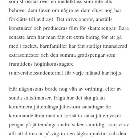
som strösslas över en medelklass som inte alls
behöver dem (även om några av dem slugt nog har
förklätts till avdrag). Det drivs operor, anställs
konstnärer och produceras film för skattepengar. Bara
senaste åren har man fått ett extra bidrag för att gå
med i facket, barnfamiljer har fått statligt finansierad
extrasemester och den summa gratispengar som
framtidens höginkomsttagare
(universitetsstudenterna) får varje månad har höjts.
Här någonstans borde nog vän av ordning, eller av
sunda statsfinanser, fråga hur det ska gå att
kombinera jättemånga jättestora satsningar de
kommande åren med att fortsätta satsa jättemycket
pengar på jättemånga andra saker samtidigt som vi av
allt att döma är på väg in i en lågkonjunktur och den