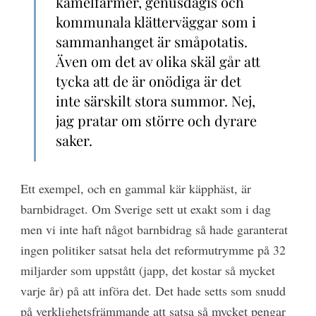
kamelfarmer, genusdagis och
kommunala klätterväggar som i
sammanhanget är småpotatis.
Även om det av olika skäl går att
tycka att de är onödiga är det
inte särskilt stora summor. Nej,
jag pratar om större och dyrare
saker.
Ett exempel, och en gammal kär käpphäst, är
barnbidraget. Om Sverige sett ut exakt som i dag
men vi inte haft något barnbidrag så hade garanterat
ingen politiker satsat hela det reformutrymme på 32
miljarder som uppstått (japp, det kostar så mycket
varje år) på att införa det. Det hade setts som snudd
på verklighetsfrämmande att satsa så mycket pengar