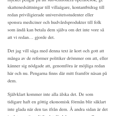
skattenedsättningar till villaägare, kontantbidrag till
redan priviligierade universitetsstudenter eller
sponsra mediciner och hudvårdsprodukter till folk
som ändå kan betala dem själva om det inte vore så
att vi redan… gjorde det.
Det jag vill säga med denna text är kort och gott att
många av de reformer politiker drömmer om att, eller
känner sig nödgade att, genomföra är möjliga redan
här och nu. Pengarna finns där mitt framför näsan på
dem.
Självklart kommer inte alla älska det. De som
tidigare haft en göttig ekonomisk förmån blir såklart
inte glada när den tas ifrån dem. Å andra sidan är det