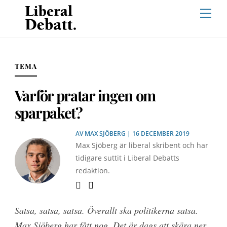
Skip
Men
to
content
TEMA
Varför pratar ingen om
sparpaket?
AV
MAX SJÖBERG
| 16 DECEMBER 2019
Max Sjöberg är liberal skribent och har
tidigare suttit i Liberal Debatts
redaktion.
Satsa, satsa, satsa. Överallt ska politikerna satsa.
Max Sjöberg har fått nog. Det är dags att skära ner.