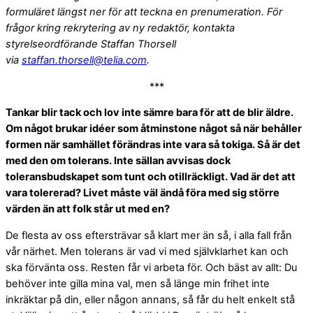
formuläret längst ner för att teckna en prenumeration. För
frågor kring rekrytering av ny redaktör, kontakta
styrelseordförande Staffan Thorsell
via
staffan.thorsell@telia.com
.
***
Tankar blir tack och lov inte sämre bara för att de blir äldre.
Om något brukar idéer som åtminstone något så när behåller
formen när samhället förändras inte vara så tokiga. Så är det
med den om tolerans. Inte sällan avvisas dock
toleransbudskapet som tunt och otillräckligt. Vad är det att
vara tolererad? Livet måste väl ändå föra med sig större
värden än att folk står ut med en?
De flesta av oss eftersträvar så klart mer än så, i alla fall från
vår närhet. Men tolerans är vad vi med självklarhet kan och
ska förvänta oss. Resten får vi arbeta för. Och bäst av allt: Du
behöver inte gilla mina val, men så länge min frihet inte
inkräktar på din, eller någon annans, så får du helt enkelt stå