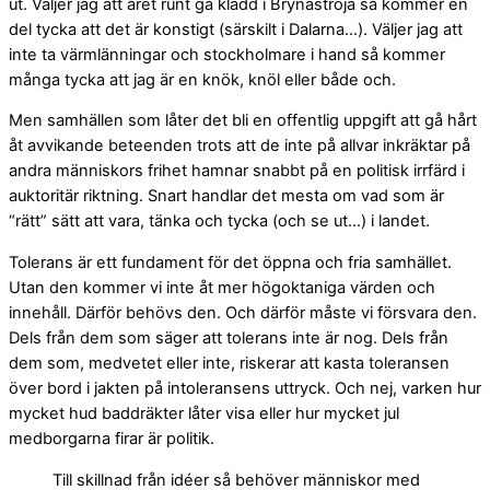
ut. Väljer jag att året runt gå klädd i Brynäströja så kommer en
del tycka att det är konstigt (särskilt i Dalarna…). Väljer jag att
inte ta värmlänningar och stockholmare i hand så kommer
många tycka att jag är en knök, knöl eller både och.
Men samhällen som låter det bli en offentlig uppgift att gå hårt
åt avvikande beteenden trots att de inte på allvar inkräktar på
andra människors frihet hamnar snabbt på en politisk irrfärd i
auktoritär riktning. Snart handlar det mesta om vad som är
“rätt” sätt att vara, tänka och tycka (och se ut…) i landet.
Tolerans är ett fundament för det öppna och fria samhället.
Utan den kommer vi inte åt mer högoktaniga värden och
innehåll. Därför behövs den. Och därför måste vi försvara den.
Dels från dem som säger att tolerans inte är nog. Dels från
dem som, medvetet eller inte, riskerar att kasta toleransen
över bord i jakten på intoleransens uttryck. Och nej, varken hur
mycket hud baddräkter låter visa eller hur mycket jul
medborgarna firar är politik.
Till skillnad från idéer så behöver människor med