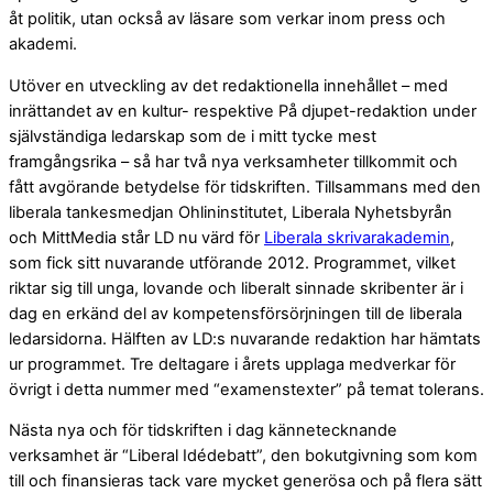
åt politik, utan också av läsare som verkar inom press och
akademi.
Utöver en utveckling av det redaktionella innehållet – med
inrättandet av en kultur- respektive På djupet-redaktion under
självständiga ledarskap som de i mitt tycke mest
framgångsrika – så har två nya verksamheter tillkommit och
fått avgörande betydelse för tidskriften. Tillsammans med den
liberala tankesmedjan Ohlininstitutet, Liberala Nyhetsbyrån
och MittMedia står LD nu värd för
Liberala skrivarakademin
,
som fick sitt nuvarande utförande 2012. Programmet, vilket
riktar sig till unga, lovande och liberalt sinnade skribenter är i
dag en erkänd del av kompetensförsörjningen till de liberala
ledarsidorna. Hälften av LD:s nuvarande redaktion har hämtats
ur programmet. Tre deltagare i årets upplaga medverkar för
övrigt i detta nummer med “examenstexter” på temat tolerans.
Nästa nya och för tidskriften i dag kännetecknande
verksamhet är “Liberal Idédebatt”, den bokutgivning som kom
till och finansieras tack vare mycket generösa och på flera sätt