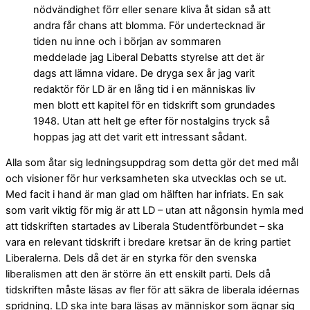
nödvändighet förr eller senare kliva åt sidan så att
andra får chans att blomma. För undertecknad är
tiden nu inne och i början av sommaren
meddelade jag Liberal Debatts styrelse att det är
dags att lämna vidare. De dryga sex år jag varit
redaktör för LD är en lång tid i en människas liv
men blott ett kapitel för en tidskrift som grundades
1948. Utan att helt ge efter för nostalgins tryck så
hoppas jag att det varit ett intressant sådant.
Alla som åtar sig ledningsuppdrag som detta gör det med mål
och visioner för hur verksamheten ska utvecklas och se ut.
Med facit i hand är man glad om hälften har infriats. En sak
som varit viktig för mig är att LD – utan att någonsin hymla med
att tidskriften startades av Liberala Studentförbundet – ska
vara en relevant tidskrift i bredare kretsar än de kring partiet
Liberalerna. Dels då det är en styrka för den svenska
liberalismen att den är större än ett enskilt parti. Dels då
tidskriften måste läsas av fler för att säkra de liberala idéernas
spridning. LD ska inte bara läsas av människor som ägnar sig