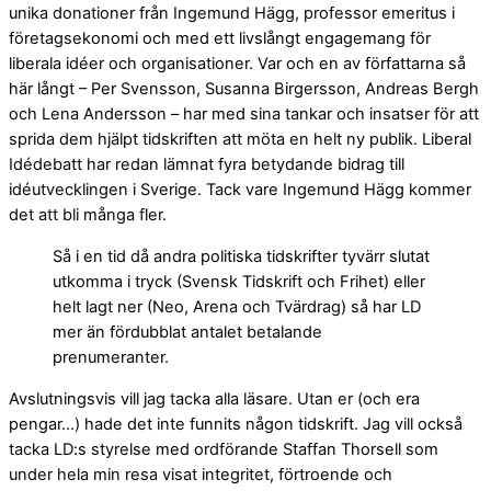
unika donationer från Ingemund Hägg, professor emeritus i
företagsekonomi och med ett livslångt engagemang för
liberala idéer och organisationer. Var och en av författarna så
här långt – Per Svensson, Susanna Birgersson, Andreas Bergh
och Lena Andersson – har med sina tankar och insatser för att
sprida dem hjälpt tidskriften att möta en helt ny publik. Liberal
Idédebatt har redan lämnat fyra betydande bidrag till
idéutvecklingen i Sverige. Tack vare Ingemund Hägg kommer
det att bli många fler.
Så i en tid då andra politiska tidskrifter tyvärr slutat
utkomma i tryck (Svensk Tidskrift och Frihet) eller
helt lagt ner (Neo, Arena och Tvärdrag) så har LD
mer än fördubblat antalet betalande
prenumeranter.
Avslutningsvis vill jag tacka alla läsare. Utan er (och era
pengar…) hade det inte funnits någon tidskrift. Jag vill också
tacka LD:s styrelse med ordförande Staffan Thorsell som
under hela min resa visat integritet, förtroende och