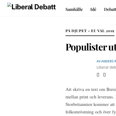
Skip
Samhälle
Idé
Debat
Sveriges liberala idétidskrift
to
content
PÅ DJUPET – EU VAL 2019
Populister u
AV
ANDERS 
Liberal deb
Att skriva en text om Brex
mellan print och leverans. 
Storbritannien kommer att
folkomröstning och över fy