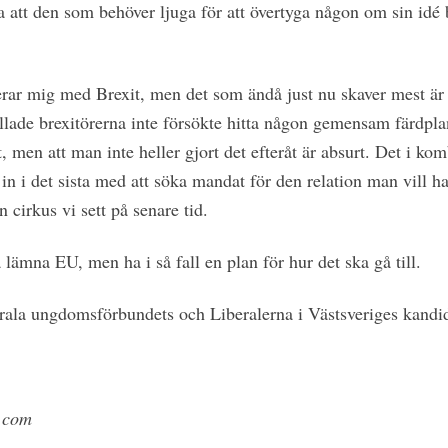
 att den som behöver ljuga för att övertyga någon om sin idé 
ar mig med Brexit, men det som ändå just nu skaver mest är br
llade brexitörerna inte försökte hitta någon gemensam färdplan
 men att man inte heller gjort det efteråt är absurt. Det i ko
 in i det sista med att söka mandat för den relation man vill ha
 cirkus vi sett på senare tid.
a lämna EU, men ha i så fall en plan för hur det ska gå till.
rala ungdomsförbundets och Liberalerna i Västsveriges kandid
.com