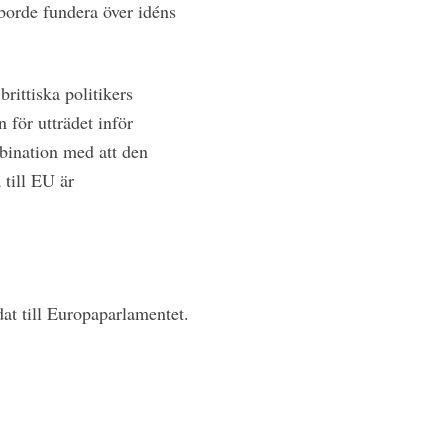
borde fundera över idéns
ittiska politikers
 för utträdet inför
mbination med att den
 till EU är
at till Europaparlamentet.