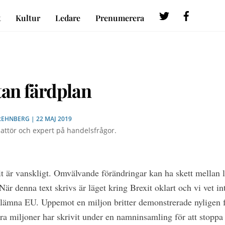
Twitter
Faceboo
t
Kultur
Ledare
Prenumerera
tan färdplan
REHNBERG
| 22 MAJ 2019
attör och expert på handelsfrågor.
it är vanskligt. Omvälvande förändringar kan ha skett mellan 
När denna text skrivs är läget kring Brexit oklart och vi vet in
 lämna EU. Uppemot en miljon britter demonstrerade nyligen 
ra miljoner har skrivit under en namninsamling för att stoppa 