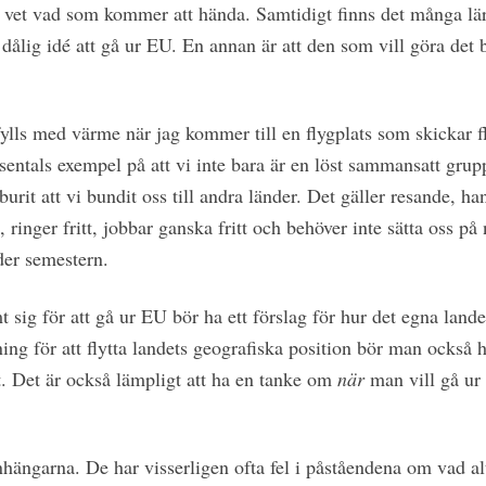
nte vet vad som kommer att hända. Samtidigt finns det många lä
n dålig idé att gå ur EU. En annan är att den som vill göra det 
ylls med värme när jag kommer till en flygplats som skickar 
usentals exempel på att vi inte bara är en löst sammansatt grupp
it att vi bundit oss till andra länder. Det gäller resande, ha
, ringer fritt, jobbar ganska fritt och behöver inte sätta oss på
der semestern.
 sig för att gå ur EU bör ha ett förslag för hur det egna lande
ing för att flytta landets geografiska position bör man också 
t. Det är också lämpligt att ha en tanke om
när
man vill gå ur
nhängarna. De har visserligen ofta fel i påståendena om vad al