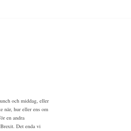
k
lunch och middag, eller
te när, hur eller ens om
för en andra
Brexit. Det enda vi