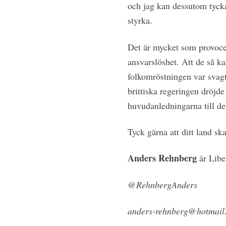
och jag kan dessutom tycka
styrka.
Det är mycket som provocer
ansvarslöshet. Att de så ka
folkomröstningen var svagt,
brittiska regeringen dröjde
huvudanledningarna till den
Tyck gärna att ditt land sk
Anders Rehnberg
är Libe
@RehnbergAnders
anders-rehnberg@hotmail