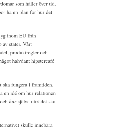
rdomar som håller över tid,
bör ha en plan för hur det
flyg inom EU från
 av stater. Vårt
ndel, produktregler och
 något halvdant hipstercafé
t ska fungera i framtiden.
ha en idé om hur relationen
 och
hur
själva utträdet ska
ternativet skulle innebära