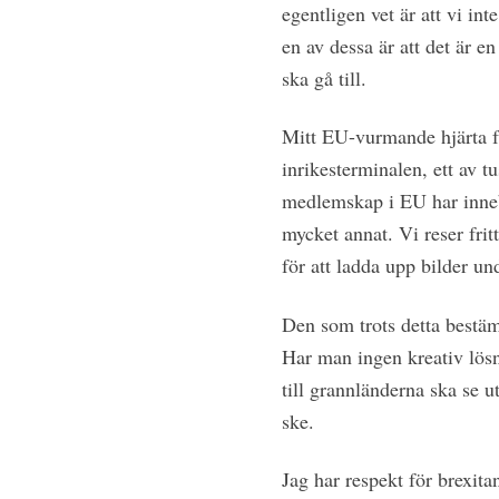
egentligen vet är att vi i
en av dessa är att det är e
ska gå till.
Mitt EU-vurmande hjärta f
inrikesterminalen, ett av t
medlemskap i EU har innebur
mycket annat. Vi reser fritt
för att ladda upp bilder un
Den som trots detta bestämt
Har man ingen kreativ lösn
till grannländerna ska se u
ske.
Jag har respekt för brexita