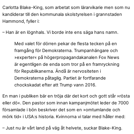
Carlotta Blake-King, som arbetat som lärarvikarie men som nu
kandiderar till den kommunala skolstyrelsen i grannstaden
Hammond, fyller i:
– Han är en lögnhals. Vi borde inte ens säga hans namn.
Med valet för dörren pekar de flesta tecken på en
framgång för Demokraterna. Trumpanhängare och
»experter« på högerpropagandakanalen Fox News
är egentligen de enda som tror på en framryckning
för Republikanerna. Ändå är nervositeten i
Demokraterna påtaglig. Partiet är fortfarande
chockskadat efter att Trump vann 2016.
En man i publiken bär en tröja där det kort och gott står »rösta
eller dö«. Den pastor som innan kampanjmötet leder de 7000
församlade i bön beskriver det som en »omtumlande och
mörk tid« i USA:s historia. Kvinnorna vi talar med håller med:
– Just nu är vårt land på väg åt helvete, suckar Blake-King.