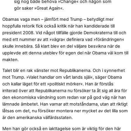
sig nog både behöva »Change« och någon som
gör saker »Great Again«.
Obamas vaga men – jämfört med Trump – betydligt mer
hoppfulla retorik fick också kritik när han kandiderade till
president 2008. Vid något tillfälle gjorde Demokraterna till och
med ett nummer av att »vägra« definiera vad »förändringen«
skulle innebära. Så klart blev en del väljare besvikna när de
upplevde att denna uteblev för egen del när Obama väl kom till
makten.
Talet blir en rak vänster mot Republikanerna. Och i synnerhet
mot Trump. »Valet handlar om vårt lands själ«, säger Obama
och kallar läget för ett »politiskt mörker«. Han är förstås
irriterad över att Republikanerna nu försöker ta åt sig all ära för
den ekonomiska vändning som redan var på god väg när han
lämnade ämbetet. Han varnar att motståndarna, utan att riktigt
låtsas om det, nu försöker montera ner mycket av det lilla som
är den amerikanska välfärdsstaten.
Men han gör också en iakttagelse som är viktig för den här