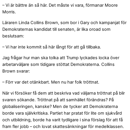
– Vi är bättre än så här. Det måste vi vara, förmanar Moore
Morris.
Läraren Linda Collins Brown, som bor i Gary och kampanjat för
Demokraternas kandidat till senaten, är lika oroad som
beslutsam:
– Vi har inte kommit så här långt för att gå tillbaka.
Jag frågar hur man ska tolka att Trump lyckades locka över
arbetarväljare som tidigare stöttat Demokraterna. Collins
Brown svarar:
– Förr var det otänkbart. Men nu har folk tröttnat.
När vi försöker få dem att beskriva vad väljarna tröttnat på blir
svaren sökande. Tröttnat på att samhället förändras? På
globaliseringen, kanske? Men de tycker att Demokraterna
borde vara självkritiska. Partiet har pratat för lite om sjukvård
och utbildning, borde ha varit tydligare i sina förslag för att få
fram fler jobb – och lovat skattesänkningar för medelklassen.