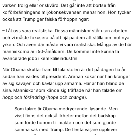
varken trolig eller önskvärd. Det går inte att bortse från
kolförbränningens miljökonsekvenser, menar hon. Hon tycker
också att Trump ger falska förhoppningar:
– Låt oss vara realistiska. Dessa människor står utan arbeten
och vi måste fokusera på att hjälpa dem att ställa om mot nya
yrken. Och även där måste vi vara realistiska. Många av de här
människorna är i 50-årsåldern. De kommer inte kunna ta
avancerade jobb i kemikalieindustrin.
När Obama skuttar fram till talarstolen är det på dagen tio år
sedan han valdes till president. Arenan kokar när han kränger
av sig kavajen och kavlar upp ärmarna. Här är han bland de
sina. Människor som kände sig träffade när han talade om
hopp
och
förändring
(
hope
och
change
).
Som talare är Obama medryckande, lysande. Men
visst finns det också likheter mellan det budskap
som förde honom till makten och det som gjorde
samma sak med Trump. De flesta väljare upplever