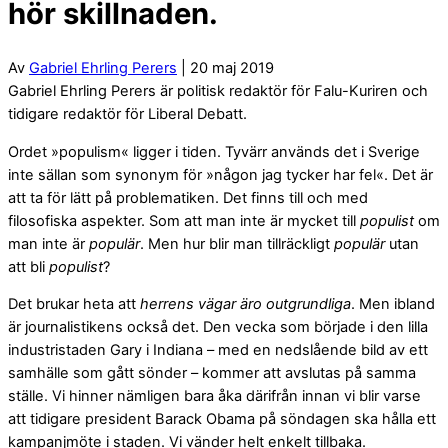
hör skillnaden.
Av
Gabriel Ehrling Perers
| 20 maj 2019
Gabriel Ehrling Perers är politisk redaktör för Falu-Kuriren och
tidigare redaktör för Liberal Debatt.
Ordet »populism« ligger i tiden. Tyvärr används det i Sverige
inte sällan som synonym för »någon jag tycker har fel«. Det är
att ta för lätt på problematiken. Det finns till och med
filosofiska aspekter. Som att man inte är mycket till
populist
om
man inte är
populär
. Men hur blir man tillräckligt
populär
utan
att bli
populist
?
Det brukar heta att
herrens vägar äro outgrundliga
. Men ibland
är journalistikens också det. Den vecka som började i den lilla
industristaden Gary i Indiana – med en nedslående bild av ett
samhälle som gått sönder – kommer att avslutas på samma
ställe. Vi hinner nämligen bara åka därifrån innan vi blir varse
att tidigare president Barack Obama på söndagen ska hålla ett
kampanjmöte i staden. Vi vänder helt enkelt tillbaka.