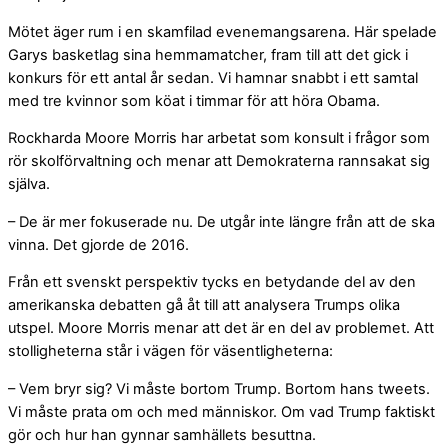
Mötet äger rum i en skamfilad evenemangsarena. Här spelade
Garys basketlag sina hemmamatcher, fram till att det gick i
konkurs för ett antal år sedan. Vi hamnar snabbt i ett samtal
med tre kvinnor som köat i timmar för att höra Obama.
Rockharda Moore Morris har arbetat som konsult i frågor som
rör skolförvaltning och menar att Demokraterna rannsakat sig
själva.
– De är mer fokuserade nu. De utgår inte längre från att de ska
vinna. Det gjorde de 2016.
Från ett svenskt perspektiv tycks en betydande del av den
amerikanska debatten gå åt till att analysera Trumps olika
utspel. Moore Morris menar att det är en del av problemet. Att
stolligheterna står i vägen för väsentligheterna:
– Vem bryr sig? Vi måste bortom Trump. Bortom hans tweets.
Vi måste prata om och med människor. Om vad Trump faktiskt
gör och hur han gynnar samhällets besuttna.