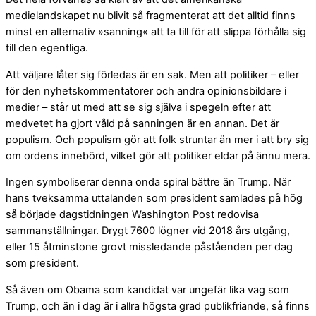
medielandskapet nu blivit så fragmenterat att det alltid finns
minst en alternativ »sanning« att ta till för att slippa förhålla sig
till den egentliga.
Att väljare låter sig förledas är en sak. Men att politiker – eller
för den nyhetskommentatorer och andra opinionsbildare i
medier – står ut med att se sig själva i spegeln efter att
medvetet ha gjort våld på sanningen är en annan. Det är
populism. Och populism gör att folk struntar än mer i att bry sig
om ordens innebörd, vilket gör att politiker eldar på ännu mera.
Ingen symboliserar denna onda spiral bättre än Trump. När
hans tveksamma uttalanden som president samlades på hög
så började dagstidningen Washington Post redovisa
sammanställningar. Drygt 7600 lögner vid 2018 års utgång,
eller 15 åtminstone grovt missledande påståenden per dag
som president.
Så även om Obama som kandidat var ungefär lika vag som
Trump, och än i dag är i allra högsta grad publikfriande, så finns