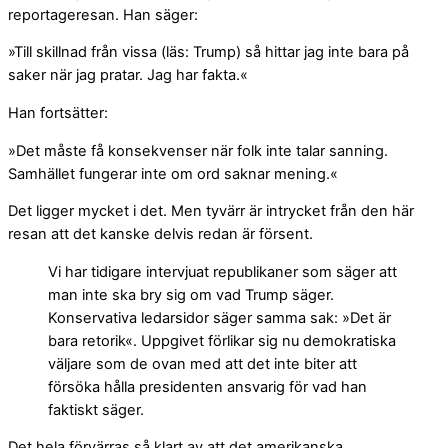
reportageresan. Han säger:
»Till skillnad från vissa (läs: Trump) så hittar jag inte bara på
saker när jag pratar. Jag har fakta.«
Han fortsätter:
»Det måste få konsekvenser när folk inte talar sanning.
Samhället fungerar inte om ord saknar mening.«
Det ligger mycket i det. Men tyvärr är intrycket från den här
resan att det kanske delvis redan är försent.
Vi har tidigare intervjuat republikaner som säger att
man inte ska bry sig om vad Trump säger.
Konservativa ledarsidor säger samma sak: »Det är
bara retorik«. Uppgivet förlikar sig nu demokratiska
väljare som de ovan med att det inte biter att
försöka hålla presidenten ansvarig för vad han
faktiskt säger.
Det hela förvärras så klart av att det amerikanska