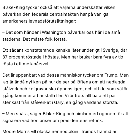
Blake-King tycker också att väljarna underskattar vilken
påverkan den federala centralmakten har på vanliga
amerikaners levnadsförutsättningar:
– Det som händer i Washington påverkar oss här i de små
städerna. Det måste folk förstå.
Ett sådant konstaterande kanske låter underligt i Sverige, där
87 procent röstade i höstas. Men här brukar bara fyra av tio
rösta i ett mellanårsval.
Det är uppenbart vad dessa människor tycker om Trump. Men
jag är ändå nyfiken på hur de ser på löftena om att nedlagda
stålverk och kolgruvor ska öppnas igen, och att de som väl är
igång kommer att anställa fler. Vi är trots allt bara ett par
stenkast från stålverket i Gary, en gång världens största.
– Men snälla, säger Blake-King och himlar med ögonen för att
signalera vad hon anser om presidentens retorik.
Moore Morris vill plocka ner nostalgin. Trumps framtid är