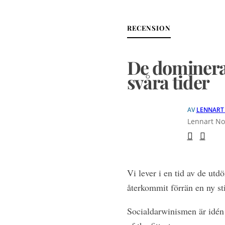
RECENSION
De dominera
svåra tider
AV
LENNART
Lennart Nor
Vi lever i en tid av de ut
återkommit förrän en ny st
Socialdarwinismen är idén 