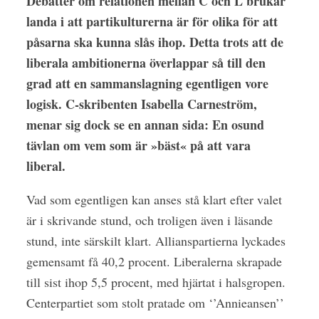
Debatter om relationen mellan C och L brukar
landa i att partikulturerna är för olika för att
påsarna ska kunna slås ihop. Detta trots att de
liberala ambitionerna överlappar så till den
grad att en sammanslagning egentligen vore
logisk. C-skribenten Isabella Carneström,
menar sig dock se en annan sida: En osund
tävlan om vem som är »bäst« på att vara
liberal.
Vad som egentligen kan anses stå klart efter valet
är i skrivande stund, och troligen även i läsande
stund, inte särskilt klart. Allianspartierna lyckades
gemensamt få 40,2 procent. Liberalerna skrapade
till sist ihop 5,5 procent, med hjärtat i halsgropen.
Centerpartiet som stolt pratade om ‘’Annieansen’’