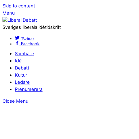
Skip to content
Menu
Sveriges liberala idétidskrift
Twitter
Facebook
Samhälle
Idé
Debatt
Kultur
Ledare
Prenumerera
Close Menu