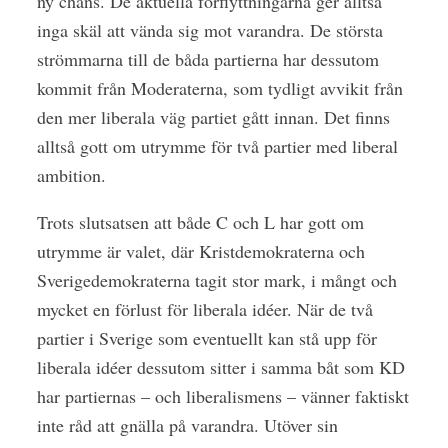
ny chans. De aktuella förflyttningarna ger alltså
inga skäl att vända sig mot varandra. De största
strömmarna till de båda partierna har dessutom
kommit från Moderaterna, som tydligt avvikit från
den mer liberala väg partiet gått innan. Det finns
alltså gott om utrymme för två partier med liberal
ambition.
Trots slutsatsen att både C och L har gott om
utrymme är valet, där Kristdemokraterna och
Sverigedemokraterna tagit stor mark, i mångt och
mycket en förlust för liberala idéer. När de två
partier i Sverige som eventuellt kan stå upp för
liberala idéer dessutom sitter i samma båt som KD
har partiernas – och liberalismens – vänner faktiskt
inte råd att gnälla på varandra. Utöver sin