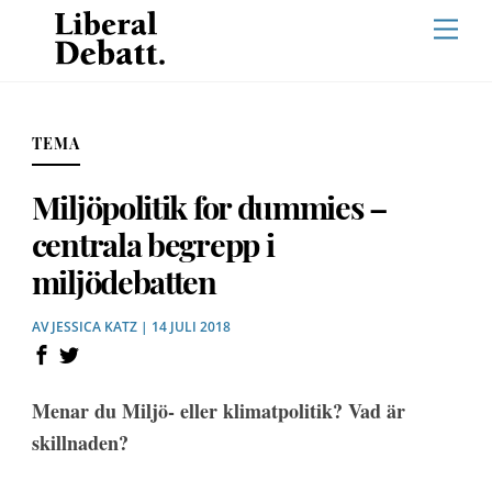
Skip
Men
to
content
TEMA
Miljöpolitik for dummies –
centrala begrepp i
miljödebatten
AV
JESSICA KATZ
| 14 JULI 2018
Menar du Miljö- eller klimatpolitik? Vad är
skillnaden?