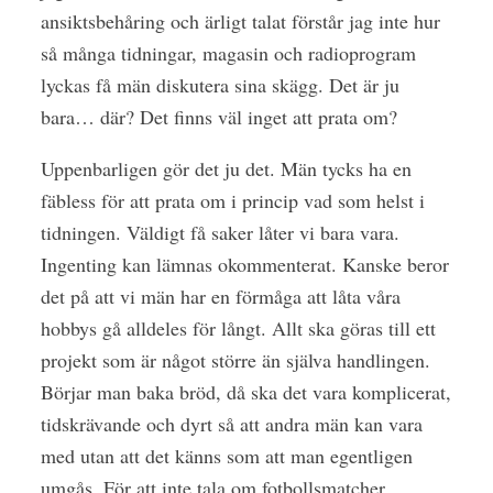
ansiktsbehåring och ärligt talat förstår jag inte hur
så många tidningar, magasin och radioprogram
lyckas få män diskutera sina skägg. Det är ju
bara… där? Det finns väl inget att prata om?
Uppenbarligen gör det ju det. Män tycks ha en
fäbless för att prata om i princip vad som helst i
tidningen. Väldigt få saker låter vi bara vara.
Ingenting kan lämnas okommenterat. Kanske beror
det på att vi män har en förmåga att låta våra
hobbys gå alldeles för långt. Allt ska göras till ett
projekt som är något större än själva handlingen.
Börjar man baka bröd, då ska det vara komplicerat,
tidskrävande och dyrt så att andra män kan vara
med utan att det känns som att man egentligen
umgås. För att inte tala om fotbollsmatcher.