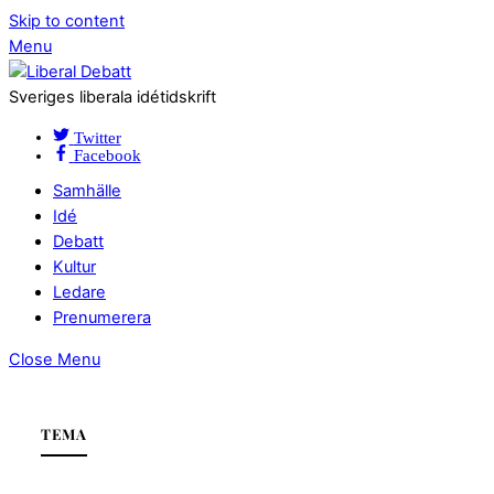
Skip to content
Menu
Sveriges liberala idétidskrift
Twitter
Facebook
Samhälle
Idé
Debatt
Kultur
Ledare
Prenumerera
Close Menu
TEMA