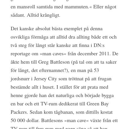
en mansroll samtida med mammuten.« Eller något
sådant. Alltid krångligt.
Det kanske absolut bästa
exemplet på denna
osvikliga förmåga att alltid dra allting både ett och
två steg för långt står kanske att finna i DN:s
reportage om »man caves« från december 2011. De
åkte hem till Greg Battleson (på tal om att ta saker
för långt, det efternamnet?), en man på 53
jordsnurr i Jersey City som tröttnat på att frugan
bestämde allt i huset. I stället för att prata med
henne gjorde han det naturliga och började bygga
en bar och ett TV-rum dedikerat till Green Bay
Packers. Sedan kom tågbanan, som dittills kostat
50 000 dollar. Battlesons »man cave« växte från ett
TV-rum till fem rum med egen säng så att han