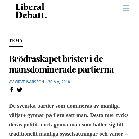
Skip
Men
to
content
TEMA
Brödraskapet brister i de
mansdominerade partierna
AV
VIRVE IVARSSON
| 30 MAJ 2018
De svenska partier som domineras av manliga
väljare gynnar på flera sätt män. Desto mer tycks
deras politik dock gynna män som håller sig till
traditionellt manliga sysselsättningar och vanor –