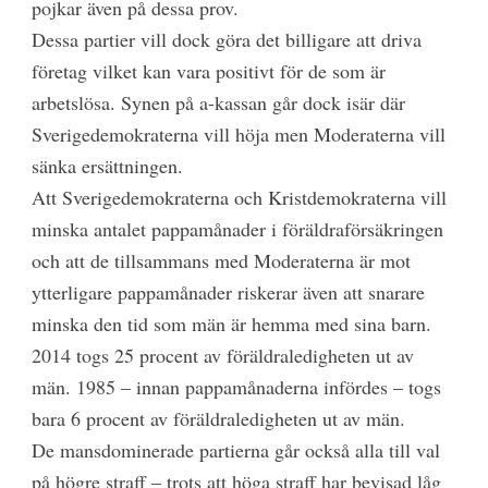
pojkar även på dessa prov.
Dessa partier vill dock göra det billigare att driva
företag vilket kan vara positivt för de som är
arbetslösa. Synen på a-kassan går dock isär där
Sverigedemokraterna vill höja men Moderaterna vill
sänka ersättningen.
Att Sverigedemokraterna och Kristdemokraterna vill
minska antalet pappamånader i föräldraförsäkringen
och att de tillsammans med Moderaterna är mot
ytterligare pappamånader riskerar även att snarare
minska den tid som män är hemma med sina barn.
2014 togs 25 procent av föräldraledigheten ut av
män. 1985 – innan pappamånaderna infördes – togs
bara 6 procent av föräldraledigheten ut av män.
De mansdominerade partierna går också alla till val
på högre straff – trots att höga straff har bevisad låg