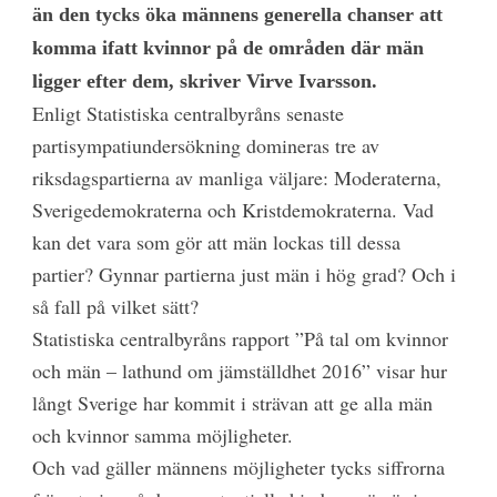
än den tycks öka männens generella chanser att
komma ifatt kvinnor på de områden där män
ligger efter dem, skriver Virve Ivarsson.
Enligt Statistiska centralbyråns senaste
partisympatiundersökning domineras tre av
riksdagspartierna av manliga väljare: Moderaterna,
Sverigedemokraterna och Kristdemokraterna. Vad
kan det vara som gör att män lockas till dessa
partier? Gynnar partierna just män i hög grad? Och i
så fall på vilket sätt?
Statistiska centralbyråns rapport ”På tal om kvinnor
och män – lathund om jämställdhet 2016” visar hur
långt Sverige har kommit i strävan att ge alla män
och kvinnor samma möjligheter.
Och vad gäller männens möjligheter tycks siffrorna