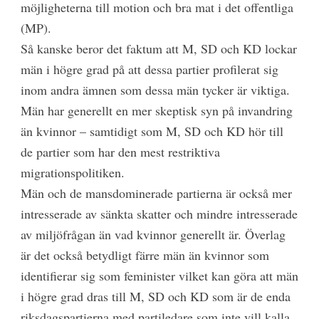
möjligheterna till motion och bra mat i det offentliga
(MP).
Så kanske beror det faktum att M, SD och KD lockar
män i högre grad på att dessa partier profilerat sig
inom andra ämnen som dessa män tycker är viktiga.
Män har generellt en mer skeptisk syn på invandring
än kvinnor – samtidigt som M, SD och KD hör till
de partier som har den mest restriktiva
migrationspolitiken.
Män och de mansdominerade partierna är också mer
intresserade av sänkta skatter och mindre intresserade
av miljöfrågan än vad kvinnor generellt är. Överlag
är det också betydligt färre män än kvinnor som
identifierar sig som feminister vilket kan göra att män
i högre grad dras till M, SD och KD som är de enda
riksdagspartierna med partiledare som inte vill kalla