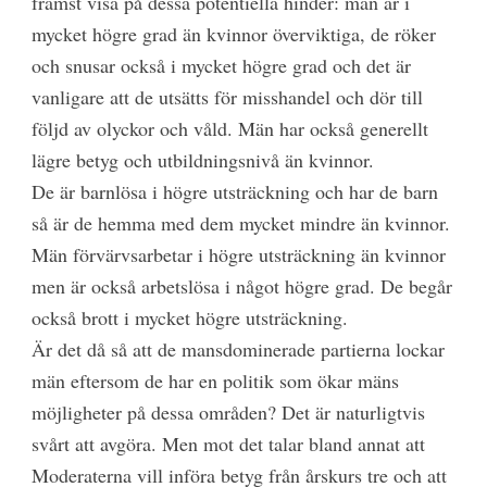
främst visa på dessa potentiella hinder: män är i
mycket högre grad än kvinnor överviktiga, de röker
och snusar också i mycket högre grad och det är
vanligare att de utsätts för misshandel och dör till
följd av olyckor och våld. Män har också generellt
lägre betyg och utbildningsnivå än kvinnor.
De är barnlösa i högre utsträckning och har de barn
så är de hemma med dem mycket mindre än kvinnor.
Män förvärvsarbetar i högre utsträckning än kvinnor
men är också arbetslösa i något högre grad. De begår
också brott i mycket högre utsträckning.
Är det då så att de mansdominerade partierna lockar
män eftersom de har en politik som ökar mäns
möjligheter på dessa områden? Det är naturligtvis
svårt att avgöra. Men mot det talar bland annat att
Moderaterna vill införa betyg från årskurs tre och att