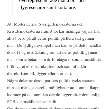
överrepresenterade bland bil- och
flygresenärer samt köttätare.
Att Moderaterna, Sverigedemokraterna och
Kristdemokraterna främst lockar manliga väljare kan
alltså bero på att deras politik på flera sätt gynnar
män. De tydliga exempel man kan se på detta handlar
dock i hög utsträckning om att deras politik gynnar
män som arbetar, som är företagare, som är anställda
i försvaret eller kärnkraften och som ofta kör
dieseldriven bil, flyger eller äter kött.
Några delar av dessa partiers politik tycks snarare
minska mäns generella möjligheter att komma ikapp
kvinnor på de områden där de ligger efter dem enligt
SCB:s jämställdhetsstatistik.
Om de män som röstar på dessa partier röstar i syfte