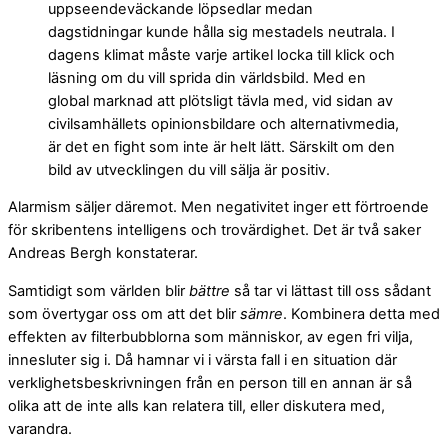
uppseendeväckande löpsedlar medan
dagstidningar kunde hålla sig mestadels neutrala. I
dagens klimat måste varje artikel locka till klick och
läsning om du vill sprida din världsbild. Med en
global marknad att plötsligt tävla med, vid sidan av
civilsamhällets opinionsbildare och alternativmedia,
är det en fight som inte är helt lätt. Särskilt om den
bild av utvecklingen du vill sälja är positiv.
Alarmism säljer däremot. Men negativitet inger ett förtroende
för skribentens intelligens och trovärdighet. Det är två saker
Andreas Bergh konstaterar.
Samtidigt som världen blir
bättre
så tar vi lättast till oss sådant
som övertygar oss om att det blir
sämre
. Kombinera detta med
effekten av filterbubblorna som människor, av egen fri vilja,
innesluter sig i. Då hamnar vi i värsta fall i en situation där
verklighetsbeskrivningen från en person till en annan är så
olika att de inte alls kan relatera till, eller diskutera med,
varandra.