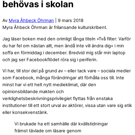
behövas i skolan
Av
Myra Åhbeck Öhrman
| 9 mars 2018
Myra Åhbeck Öhrman är frilansande kulturskribent.
Jag läser boken med den orimligt långa titeln »Två filter: Varför
du har fel om nästan allt, men ändå inte vill ändra dig« i min
soffa en förmiddag i december. Bredvid mig står min laptop
och jag ser Facebookflödet röra sig i periferin.
Vi har, till stor del på grund av – eller tack vare – sociala medier
som Facebook, många förändringar att förhålla oss till. Inte
minst har vi ett helt nytt medieklimat, där den
opinionsbildande makten och
verklighetsbeskrivningsprivilegiet flyttas från enstaka
institutioner till ett stort urval av aktörer, vissa utan vare sig etik
eller konsekvenstänk.
Vi brukade ha ett samhälle där kvällstidningar
främst tävlade om läsare genom