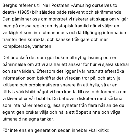
Berghs referens till Neil Postman »Amusing ourselves to
death« (1985) blir således både relevant och skrämmande.
Den påminner oss om monstret vi riskerar att skapa om vi går
med på dessa regler; en dystopisk framtid där vi väljer en
verklighet som inte utmanar oss och lättillgänglig information
framför den korrekta, och kanske tråkigare och mer
komplicerade, varianten.
Det är också det som gör boken till nyttig läsning och en
påminnelse om att vi alla har ett ansvar för hur vi själva skildrar
och ser världen. Eftersom det ligger i vår natur att eftersöka
information som bekräftar det vi redan tror på, och att vilja
kritisera och problematisera snarare än att hylla, så är en
rättvis världsbild något vi bara kan ta till oss och förmedla om
vi kliver ut ur vår bubbla. Du behöver diskutera med sådana
som inte håller med dig, läsa nyheter från flera håll än de du
egentligen brukar välja och hålla ett öppet sinne och våga
utmana dina egna tankar.
För inte ens en generation sedan innebar »källkritik«