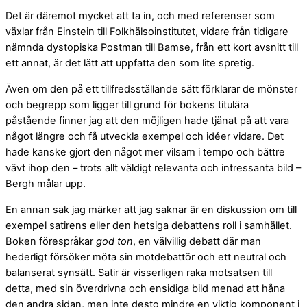
Det är däremot mycket att ta in, och med referenser som
växlar från Einstein till Folkhälsoinstitutet, vidare från tidigare
nämnda dystopiska Postman till Bamse, från ett kort avsnitt till
ett annat, är det lätt att uppfatta den som lite spretig.
Även om den på ett tillfredsställande sätt förklarar de mönster
och begrepp som ligger till grund för bokens titulära
påstående finner jag att den möjligen hade tjänat på att vara
något längre och få utveckla exempel och idéer vidare. Det
hade kanske gjort den något mer vilsam i tempo och bättre
vävt ihop den – trots allt väldigt relevanta och intressanta bild –
Bergh målar upp.
En annan sak jag märker att jag saknar är en diskussion om till
exempel satirens eller den hetsiga debattens roll i samhället.
Boken förespråkar
god ton
, en välvillig debatt där man
hederligt försöker möta sin motdebattör och ett neutral och
balanserat synsätt. Satir är visserligen raka motsatsen till
detta, med sin överdrivna och ensidiga bild menad att håna
den andra sidan, men inte desto mindre en viktig komponent i