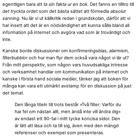
egentligen bara att
ta sin fakta ur en bok.
Det fanns en tilltro till
det tryckta ordet
som det bästa sättet att förmedla
absolut
sanning
. Nu lär vi ut källkritik redan i grundskolan, därför att vi
har insett att det är en nödvändighet att kunna sålla bland all
information på internet och avgöra vad som är trovärdigt och
inte.
Kanske borde diskussioner om
konfirmeringsbias, alarmism,
filterbubblor
och hur man flyr dem också vara något vi lär ut?
Från mitt perspektiv, som någon vars huvudsakliga intresse
och verksamhet handlar om kommunikation på internet och
kanske i första hand sociala medier, tänker jag att boken för
många kan vara ett utmärkt avstamp för en diskussion på just
det temat.
Den långa titeln till trots består »Två filter: Varför du
har fel om nästan allt, men ändå inte vill ändra dig«
av endast ett 90-tal i mitt tycke koncisa sidor. Den
är lätt att läsa och ta till sig, även med den mängd
referenser och exempel som presenteras.