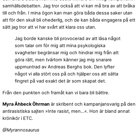
samhällsdebatten. Jag tror också att vi kan må bra av att bråka
till och från. I mina ögon kan man göra båda dessa saker utan
att för den skull bli ohederlig, och de kan båda engagera på ett
sätt jag tror att vi har svårt att klara oss utan.
Jag borde kanske bli provocerad av att läsa något
som talar om för mig att mina psykologiska
svagheter begränsar mig och hindrar mig från att
göra rätt, men tvärtom känner jag mig snarare
uppmuntrad av Andreas Berghs bok. Den lyfter
något vi alla stört oss på och hjälper oss att sätta
fingret på vad exakt det är som skapat det.
Från den punkten och framåt kan vi bara bli bättre.
Myra Åhbeck Öhrman
är skribent och kampanjansvarig på den
antirasistiska sajten »Inte rasist, men…«. Hon är bland annat
krönikör i ETC.
@Myrannosaurus