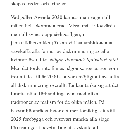
skapas freden och friheten.
Vad gäller Agenda 2030 lämnar man vägen till
målen helt okommenterad. Vissa mål är lovvärda
men till synes ouppnåeliga. Igen, i
jämställdhetsmålet (5) kan vi läsa ambitionen att
»avskaffa alla former av diskriminering av alla
kvinnor överallt«.
Någon däremot?
Självklart inte!
Men det torde inte finnas någon seriös person som
tror att det till år 2030 ska vara möjligt att avskaffa
all diskriminering överallt. En kan tänka sig att det
funnits olika förhandlingsteam med olika
traditioner av realism för de olika målen. På
havsmiljöområdet heter det mer försiktigt att »till
2025 förebygga och avsevärt minska alla slags
föroreningar i havet«. Inte att avskaffa all