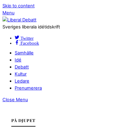
Skip to content
Menu
Sveriges liberala idétidskrift
Twitter
Facebook
Samhälle
Idé
Debatt
Kultur
Ledare
Prenumerera
Close Menu
PÅ DJUPET