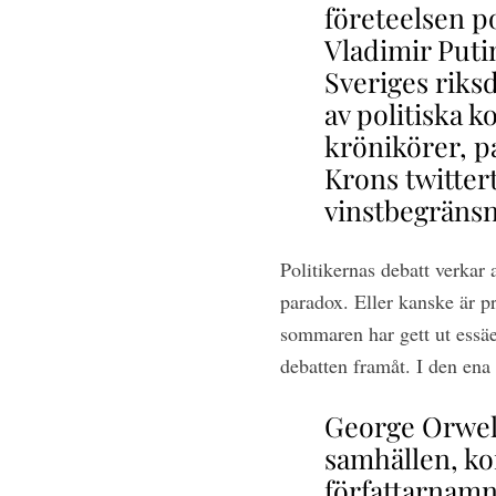
företeelsen p
Vladimir Puti
Sveriges riksd
av politiska 
krönikörer, pa
Krons twitter
vinstbegränsn
Politikernas debatt verkar a
paradox. Eller kanske är pr
sommaren har gett ut essäe
debatten framåt. I den ena 
George Orwell 
samhällen, ko
författarnamn