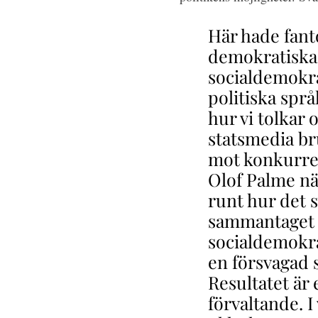
Här hade fant
demokratiska 
socialdemokra
politiska spr
hur vi tolkar 
statsmedia b
mot konkurre
Olof Palme n
runt hur det s
sammantaget ä
socialdemokrat
en försvagad s
Resultatet är 
förvaltande. 