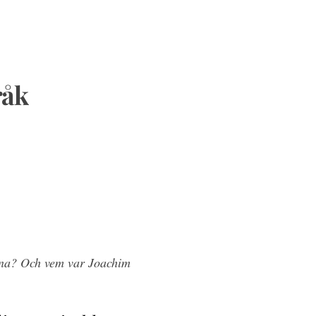
råk
erna? Och vem var Joachim