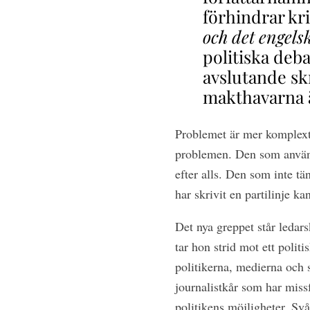
förhindrar kr
och det engels
politiska deb
avslutande skr
makthavarna ä
Problemet är mer komplext
problemen. Den som använde
efter alls. Den som inte tä
har skrivit en partilinje ka
Det nya greppet står ledar
tar hon strid mot ett polit
politikerna, medierna och 
journalistkår som har missf
politikens möjligheter. Svå