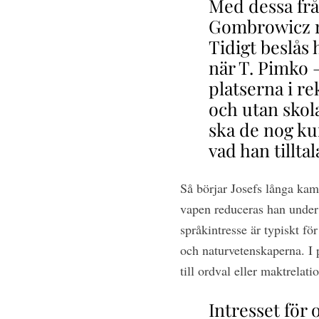
Med dessa fråg
Gombrowicz r
Tidigt beslå
när T. Pimko –
platserna i re
och utan skola
ska de nog ku
vad han tillta
Så börjar Josefs långa ka
vapen reduceras han under 
språkintresse är typiskt fö
och naturvetenskaperna. I 
till ordval eller maktrelat
Intresset för 