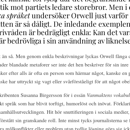
itik mot partiets ledare storebror. Men i
ka språket
undersöker Orwell just varför 
atten är så dåligt. De inledande exemple
ivråden är bedrägligt enkla: Kan det vara
r bedrövliga i sin användning av liknels
 än så. Men genom enkla beskrivningar lyckas Orwell fånga
r blandade metaforer ser inte det hen beskriver för sin inre 
nker efter alls är ofta en person som härmar något, kanske en p
nske har uttryckt sig vagt eller svårförståeligt för att något ob
skribenten Susanna Birgersson för i essän
Vanmaktens vokabul
iskt språk som har blivit torftigt, humorlöst och inövat. Förkla
samhällsutvecklingen. Hit hör snuttifieringen i sociala medier
örstått sin granskande roll. Inte minst tycks journalisterna se
ra målkonflikter eller problem utan tydlig lösning göra sig ick