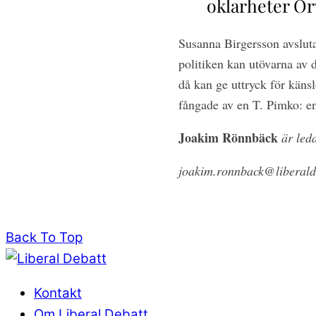
oklarheter Orw
Susanna Birgersson avsluta
politiken kan utövarna av d
då kan ge uttryck för käns
fångade av en T. Pimko: en 
Joakim Rönnbäck
är leda
joakim.ronnback@liberald
Back To Top
Kontakt
Om Liberal Debatt