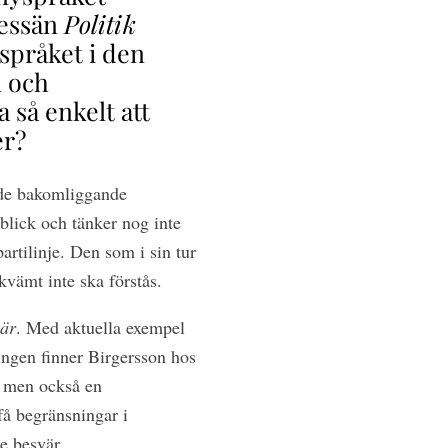
 essän
Politik
språket i den
n och
 så enkelt att
er?
 de bakomliggande
blick och tänker nog inte
artilinje. Den som i sin tur
ekvämt inte ska förstås.
är
. Med aktuella exempel
ringen finner Birgersson hos
, men också en
 få begränsningar i
e besvär.