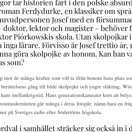
or tar historien fart i den polske absur
oman Ferdydurke, en klassiker om språ
s huvudpersonen Josef med en försummad
 doktor, lektor och magister – behöver fy
ktor Piórkowskis skola. Utan skolpojkar 
 inga lärare. Förvisso är Josef trettio år,
nna göra skolpojke av honom. Kan han v
las som?
mp mot de många krafter som vill ta ifrån honom hans plats 
berättelsens gång till både skolpojke och yngre släkting. W
r hans mellankrigstid. Hans generationskamrater kom att belysa a
postmoderniteten går många i deras fotspår: nämn bara en frå
ioner på Sveriges radio eller Södertörns högskola.
ordval i samhället sträcker sig också in 