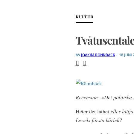
KULTUR
Tvåtusentalet
AV
JOAKIM RÖNNBÄCK
| 18 JUNI 
Recension:
»Det politiska
Heter det lathet
eller lättj
Lewels första kärlek?