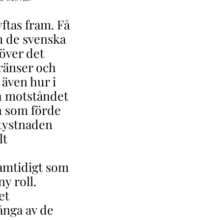
tas fram. Få
m de svenska
över det
gränser och
 även hur i
h motståndet
n som förde
tystnaden
lt
samtidigt som
y roll.
et
ånga av de