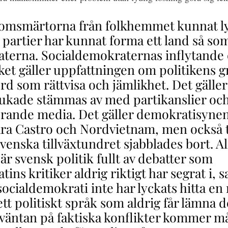
omsmärtorna från folkhemmet kunnat lyf
partier har kunnat forma ett land så so
terna. Socialdemokraternas inflytande 
åket gäller uppfattningen om politikens 
ord som rättvisa och jämlikhet. Det gäller
rukade stämmas av med partikanslier oc
rande media. Det gäller demokratisyne
ära Castro och Nordvietnam, men också 
venska tillväxtundret sjabblades bort. Al
r svensk politik fullt av debatter som
ins kritiker aldrig riktigt har segrat i, 
ocialdemokrati inte har lyckats hitta en n
ett politiskt språk som aldrig får lämna d
I väntan på faktiska konflikter kommer m