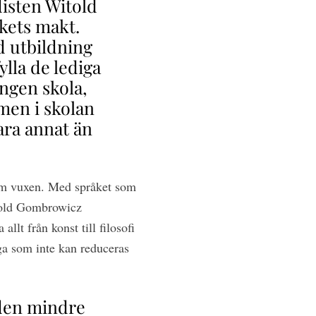
disten Witold
kets makt.
 utbildning
lla de lediga
ingen skola,
 men i skolan
ara annat än
som vuxen. Med språket som
itold Gombrowicz
llt från konst till filosofi
ga som inte kan reduceras
i den mindre