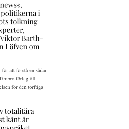
 news«,
politikerna i
rots tolkning
xperter,
 Viktor Barth-
an Löfven om
 för att förstå en sådan
Timbro förlag till
lsen för den torftiga
 totalitära
t känt är
nyspråket