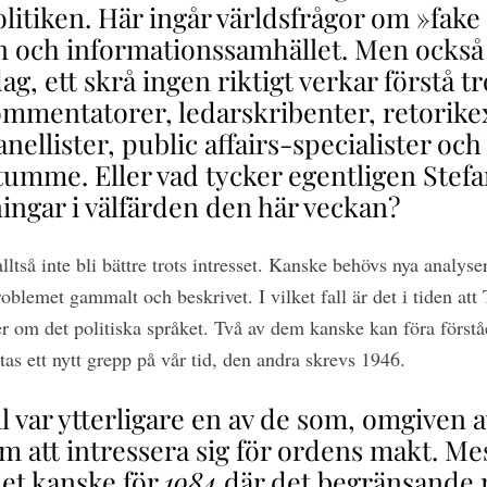
olitiken. Här ingår världsfrågor om »fake
n och informationssamhället. Men också 
ag, ett skrå ingen riktigt verkar förstå t
kommentatorer, ledarskribenter, retorike
nellister, public affairs-specialister och
tumme. Eller vad tycker egentligen Stef
ingar i välfärden den här veckan?
lltså inte bli bättre trots intresset. Kanske behövs nya analyser
oblemet gammalt och beskrivet. I vilket fall är det i tiden att 
r om det politiska språket. Två av dem kanske kan föra förståe
tas ett nytt grepp på vår tid, den andra skrevs 1946.
var ytterligare en av de som, omgiven av
m att intressera sig för ordens makt. Mes
et kanske för
1984
där det begränsande 