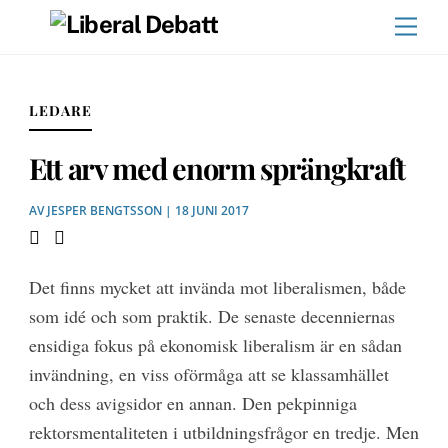
Skip
Men
to
content
LEDARE
Ett arv med enorm sprängkraft
AV
JESPER BENGTSSON
| 18 JUNI 2017
Det fi
nns mycket att invän
da mot liberalismen, både
som idé och som praktik. De senaste decenniernas
ensidiga fokus på ekonomisk liberalism är en sådan
invändning, en viss oförmåga att se klassamhället
och dess avigsidor en annan. Den pekpinniga
rektorsmentaliteten i utbildningsfrågor en tredje. Men