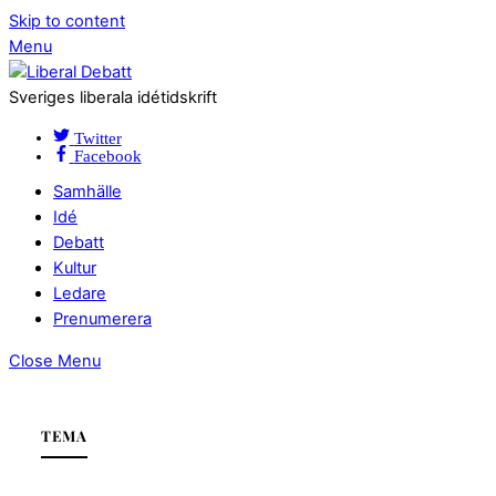
Skip to content
Menu
Sveriges liberala idétidskrift
Twitter
Facebook
Samhälle
Idé
Debatt
Kultur
Ledare
Prenumerera
Close Menu
TEMA