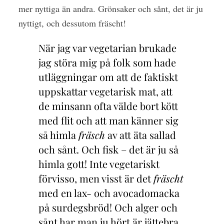
mer nyttiga än andra. Grönsaker och sånt, det är ju
nyttigt, och dessutom fräscht!
När jag var vegetarian brukade
jag störa mig på folk som hade
utläggningar om att de faktiskt
uppskattar vegetarisk mat, att
de minsann ofta välde bort kött
med flit och att man känner sig
så himla
fräsch
av att äta sallad
och sånt. Och fisk – det är ju så
himla gott! Inte vegetariskt
förvisso, men visst är det
fräscht
med en lax- och avocadomacka
på surdegsbröd! Och alger och
sånt har man ju hört är jättebra