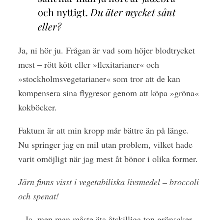
och nyttigt.
Du äter mycket sånt
eller?
Ja, ni hör ju. Frågan är vad som höjer blodtrycket
mest – rött kött eller »flexitarianer« och
»stockholmsvegetarianer« som tror att de kan
kompensera sina flygresor genom att köpa »gröna«
kokböcker.
Faktum är att min kropp mår bättre än på länge.
Nu springer jag en mil utan problem, vilket hade
varit omöjligt när jag mest åt bönor i olika former.
Järn finns visst i vegetabiliska livsmedel – broccoli
och spenat!
– Ja, men man måste äta åtskilliga ton grönsaker