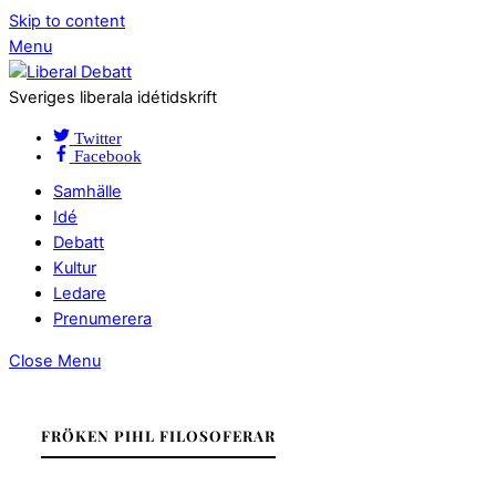
Skip to content
Menu
Sveriges liberala idétidskrift
Twitter
Facebook
Samhälle
Idé
Debatt
Kultur
Ledare
Prenumerera
Close Menu
FRÖKEN PIHL FILOSOFERAR