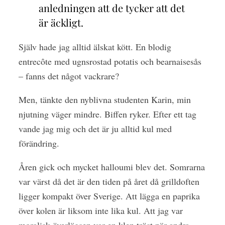
anledningen att de tycker att det
är äckligt.
Själv hade jag alltid älskat kött. En blodig
entrecôte med ugnsrostad potatis och bearnaisesås
– fanns det något vackrare?
Men, tänkte den nyblivna studenten Karin, min
njutning väger mindre. Biffen ryker. Efter ett tag
vande jag mig och det är ju alltid kul med
förändring.
Åren gick och mycket halloumi blev det. Somrarna
var värst då det är den tiden på året då grilldoften
ligger kompakt över Sverige. Att lägga en paprika
över kolen är liksom inte lika kul. Att jag var
moralisk överlägsen var en klen tröst när andra