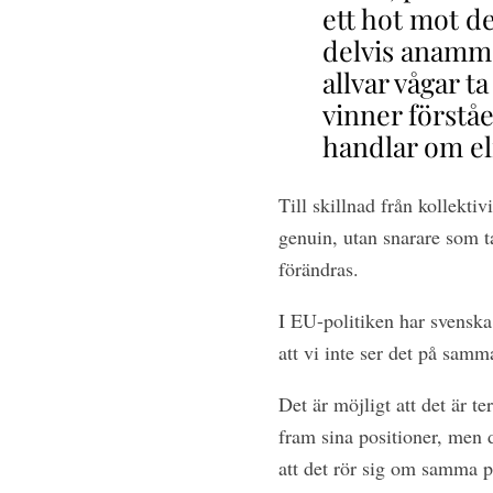
ett hot mot d
delvis anammas
allvar vågar t
vinner förståe
handlar om eli
Till skillnad från kollekti
genuin, utan snarare som t
förändras.
I EU-politiken har svenska 
att vi inte ser det på sam
Det är möjligt att det är te
fram sina positioner, men de
att det rör sig om samma po