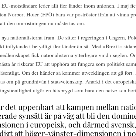
a EU-motståndare leder allt fler länder inom unionen. I maj f
ten Norbert Hofer (FPÖ) bara var poströster ifrån att vinna pre
t att den omröstningen nu måste tas om.
 nya nationalisterna fram. De sitter i regeringen i Ungern, Po
kt inflytande i betydligt fler länder än så. Med »Brexit«-sidans
lemskapet fick nationalisterna ytterligare vind i seglen. Om
 nästa år riskerar EU att upphöra att fungera som politiskt sa
 väsentligt. Om det händer så kommer utvecklingen att gå fort. 
sas om på grundnivån i statsvetenskap. Anarki i det europeisk
ngsfientlighet utgör en häxbrygd som bara den naive kan bort
 är det uppenbart att kampen mellan nati
erade synsätt är på väg att bli den domi
sionen i europeisk, och därmed svensk, 
digt att höger-vänster-dimensionen i pol