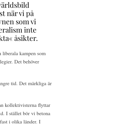
världsbild
t när vi på
synen som vi
beralism inte
kta« åsikter.
den liberala kampen som
legier. Det behöver
ngre tid. Det märkliga är
n kollektivisterna flyttar
d. I stället bör vi betona
ast i olika länder. I