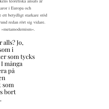
kens teoretiska ansats är
karor i Europa och
ett betydligt starkare stöd
rund redan rört sig vidare.
nt »metamodernism«.
alls? Jo,
 som i
ter som tycks
. I många
era på
en
t som
s bort
.