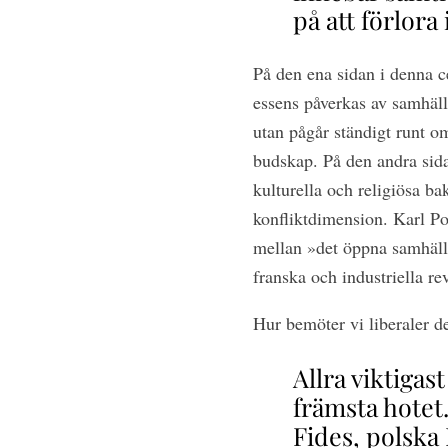
på att förlora 
På den ena sidan i denna ce
essens påverkas av samhäll
utan pågår ständigt runt o
budskap. På den andra sida
kulturella och religiösa ba
konfliktdimension. Karl Po
mellan »det öppna samhälle
franska och industriella re
Hur bemöter vi liberaler d
Allra viktigas
främsta hotet
Fides, polska