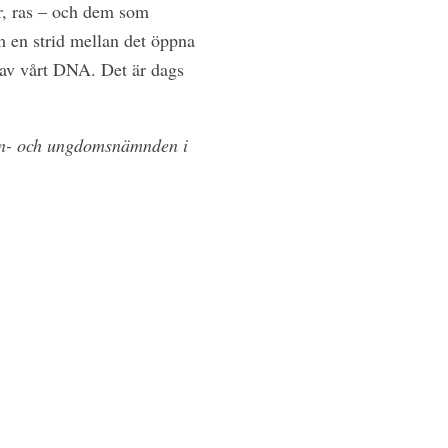
ur, ras – och dem som
m en strid mellan det öppna
l av vårt DNA. Det är dags
arn- och ungdomsnämnden i