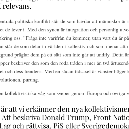
i relevans.
ntrala politiska konflikt står de som hävdar att människor är i
et de lever i. Med den synen är integration och personlig utve
mkring oss. ”Fråga inte varifrån du kommer, utan vart du är på
n står de som delar in världen i kollektiv och som menar att 
kgrund präglar dem på ett sätt som inte går att undfly. Detta är
pper beskriver den som den röda tråden i mer än två årtusend
t och dess fiender«. Med en sådan tidsaxel är vänster-höger-k
volutionen, purung.
en kollektivistiska våg som sveper genom Europa och övriga 
t är att vi erkänner den nya kollektivism
. Att beskriva Donald Trump, Front Nati
 Lag och rättvisa, PiS eller Sverigedemo