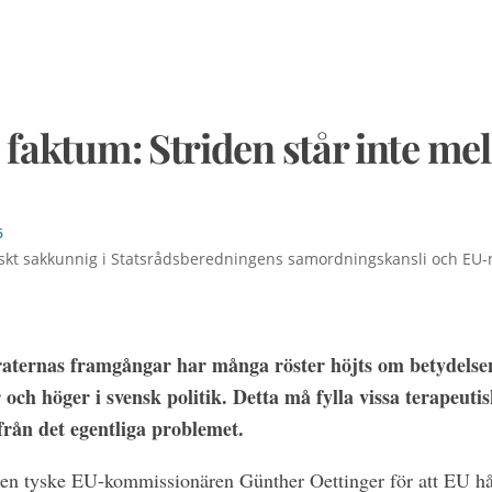
e faktum: Striden står inte me
6
litiskt sakkunnig i Statsrådsberedningens samordningskansli och EU
raternas framgångar har många röster höjts om betydelsen 
 och höger i svensk politik. Detta må fylla vissa terapeuti
från det egentliga problemet.
en tyske EU-kommissionären Günther Oettinger för att EU håll