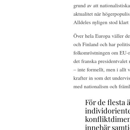
grund av att nationalistisk
aktualitet när högerpopulis
Alldeles nyligen stod klar
Över hela Europa väller de
och Finland och har politis
folkomröstningen om EU-med
det franska presidentvalet
– inte formellt, men i allt
krafter in som det undervi
med nationalism och främli
För de flesta
individorient
konfliktdimen
innebär samti