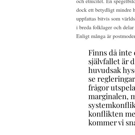
och etnicitet. En spegelbil
dock ett betydligt mindre 
uppfattas bitvis som värld
i breda folklager och delar 
Enligt många är postmoder
Finns då inte
självfallet är
huvudsak hyser
se regleringa
frågor utspel
marginalen, m
systemkonfli
konflikten m
kommer vi snar