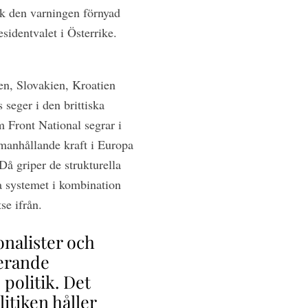
ick den varningen förnyad
sidentvalet i Österrike.
len, Slovakien, Kroatien
 seger i den brittiska
 Front National segrar i
mmanhållande kraft i Europa
Då griper de strukturella
a systemet i kombination
se ifrån.
onalister och
nerande
politik. Det
itiken håller