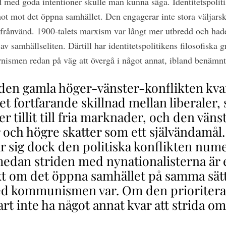
d med goda intentioner skulle man kunna säga. Identitetspoliti
hot mot det öppna samhället. Den engagerar inte stora väljars
sfrånvänd. 1900-talets marxism var långt mer utbredd och hade 
av samhällseliten. Därtill har identitetspolitikens filosofiska g
nismen redan på väg att övergå i något annat, ibland benäm
 den gamla höger-vänster-konflikten kvar 
 det fortfarande skillnad mellan liberaler,
 tillit till fria marknader, och den väns
r och högre skatter som ett självändamål
ar sig dock den politiska konflikten num
edan striden med nynationalisterna är 
kt om det öppna samhället på samma sät
ed kommunismen var. Om den prioritera
t inte ha något annat kvar att strida om