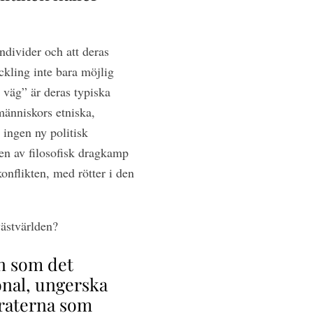
ndivider och att deras
ckling inte bara möjlig
 väg” är deras typiska
människors etniska,
 ingen ny politisk
en av filosofisk dragkamp
onflikten, med rötter i den
västvärlden?
en som det
onal, ungerska
kraterna som