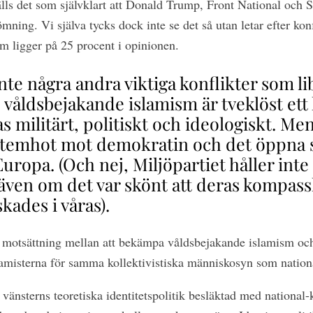
tälls det som självklart att Donald Trump, Front National och
mning. Vi själva tycks dock inte se det så utan letar efter kon
 ligger på 25 procent i opinionen.
nte några andra viktiga konflikter som l
, våldsbejakande islamism är tveklöst et
 militärt, politiskt och ideologiskt. Men 
stemhot mot demokratin och det öppna s
Europa. (Och nej, Miljöpartiet håller inte 
, även om det var skönt att deras kompass
kades i våras).
n motsättning mellan att bekämpa våldsbejakande islamism och
lamisterna för samma kollektivistiska människosyn som nationa
änsterns teoretiska identitetspolitik besläktad med national-k