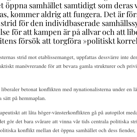
et öppna samhället samtidigt som deras 
, kommer aldrig att fungera. Det är förs
a strid för den individbaserade samhälls
lse för att kampen är på allvar och att li
tens försök att torgföra »politiskt korre
visternas strid mot etablissemanget, uppfattas dessvärre inte 
aktiskt manövrerande för att bevara gamla strukturer och privi
liberaler betonat konflikten med nynationalisterna under en lä
ma sätt på hemmaplan.
rapeutiskt att låta höger-vänsterkonflikten gå på autopilot meda
t gör det bara svårare att vinna vår tids centrala politiska stri
litiska konflikt mellan det öppna samhället och dess fiender, f