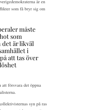
 Sverigedemokraterna är en
flikter som få bryr sig om
iberaler måste
t hot som
det är likväl
amhället i
på att tas över
löshet
 att försvara det öppna
listerna.
ollektivisternas syn på ras