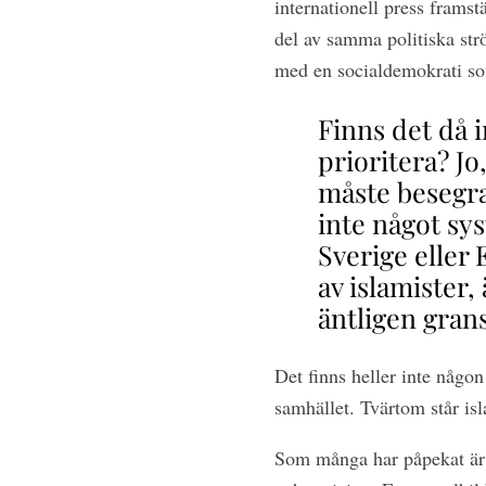
internationell press frams
del av samma politiska strö
med en socialdemokrati som
Finns det då i
prioritera? Jo
måste besegras
inte något sy
Sverige eller 
av islamister
äntligen grans
Det finns heller inte någo
samhället. Tvärtom står is
Som många har påpekat är v