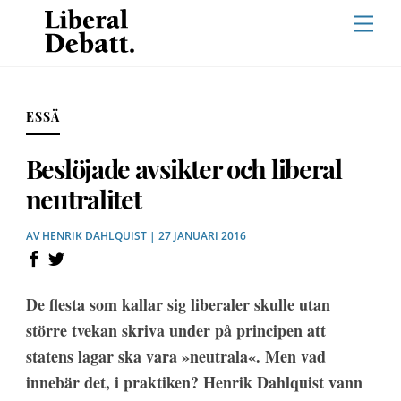
Skip
Men
to
content
ESSÄ
Beslöjade avsikter och liberal
neutralitet
AV
HENRIK DAHLQUIST
| 27 JANUARI 2016
De flesta som kallar sig liberaler skulle utan
större tvekan skriva under på principen att
statens lagar ska vara »neutrala«. Men vad
innebär det, i praktiken? Henrik Dahlquist vann