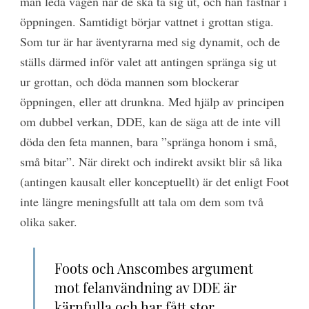
man leda vägen när de ska ta sig ut, och han fastnar i
öppningen. Samtidigt börjar vattnet i grottan stiga.
Som tur är har äventyrarna med sig dynamit, och de
ställs därmed inför valet att antingen spränga sig ut
ur grottan, och döda mannen som blockerar
öppningen, eller att drunkna. Med hjälp av principen
om dubbel verkan, DDE, kan de säga att de inte vill
döda den feta mannen, bara ”spränga honom i små,
små bitar”. När direkt och indirekt avsikt blir så lika
(antingen kausalt eller konceptuellt) är det enligt Foot
inte längre meningsfullt att tala om dem som två
olika saker.
Foots och Anscombes argument
mot felanvändning av DDE är
kärnfulla och har fått stor