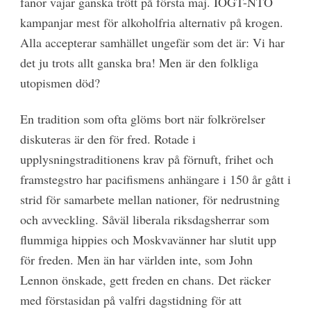
fanor vajar ganska trött på första maj. IOGT-NTO
kampanjar mest för alkoholfria alternativ på krogen.
Alla accepterar samhället ungefär som det är: Vi har
det ju trots allt ganska bra! Men är den folkliga
utopismen död?
En tradition som ofta glöms bort när folk­rörelser
diskuteras är den för fred. Rotade i
upplysningstraditionens krav på förnuft, frihet och
framstegstro har pacifismens anhängare i 150 år gått i
strid för samarbete mellan nationer, för nedrustning
och avveckling. Såväl liberala riksdagsherrar som
flummiga hippies och Moskvavänner har slutit upp
för freden. Men än har världen inte, som John
Lennon önskade, gett freden en chans. Det räcker
med förstasidan på valfri dagstidning för att