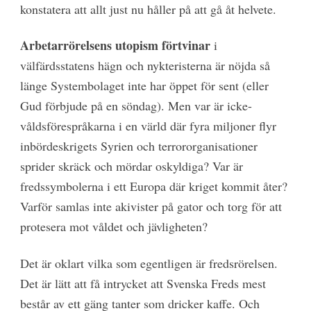
konstatera att allt just nu håller på att gå åt helvete.
Arbetarrörelsens utopism förtvinar
i
välfärdsstatens hägn och nykteristerna är nöjda så
länge Systembolaget inte har öppet för sent (eller
Gud förbjude på en söndag). Men var är icke-
våldsförespråkarna i en värld där fyra miljoner flyr
inbördeskrigets Syrien och terrororganisationer
sprider skräck och mördar oskyldiga? Var är
fredssymbolerna i ett Europa där kriget kommit åter?
Varför samlas inte akivister på gator och torg för att
protesera mot våldet och jävligheten?
Det är oklart vilka som egentligen är fredsrörelsen.
Det är lätt att få intrycket att Svenska Freds mest
består av ett gäng tanter som dricker kaffe. Och