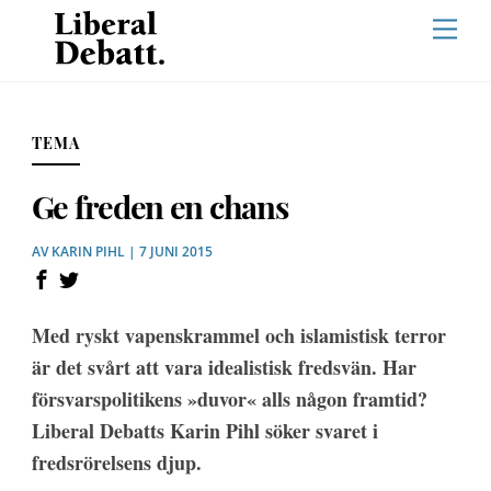
Skip
Men
to
content
TEMA
Ge freden en chans
AV
KARIN PIHL
| 7 JUNI 2015
Med ryskt vapenskrammel och islamistisk terror
är det svårt att vara idealistisk fredsvän. Har
försvarspolitikens »duvor« alls någon framtid?
Liberal Debatts Karin Pihl söker svaret i
fredsrörelsens djup.