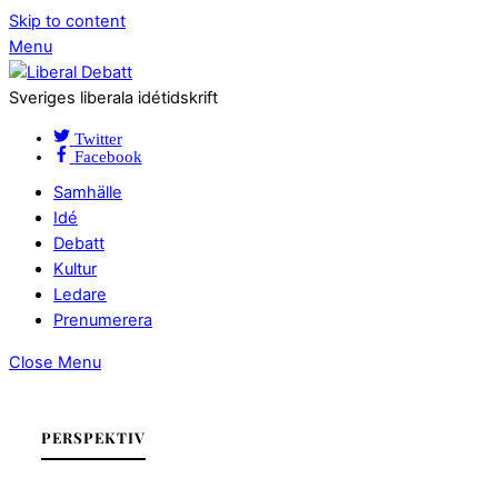
Skip to content
Menu
Sveriges liberala idétidskrift
Twitter
Facebook
Samhälle
Idé
Debatt
Kultur
Ledare
Prenumerera
Close Menu
PERSPEKTIV