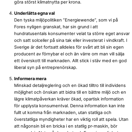
göra störst klimatnytta per krona.
Underlätta egna val
Den tyska miljöpolitiken ”Energiewende”, som vi på
Fores nyligen granskat, har sin grund i att
hundratusentals konsumenter velat ta större eget ansvar
och satt solceller på sina tak eller investerat i vindkraft. I
Sverige är det fortsatt alldeles för svårt att bli sin egen
producent av förnybar el och än värre om man vill sälja
ett överskott till marknaden. Allt stick i stäv med en god
liberal syn på entreprenörskap.
Informera mera
Minskad detaljreglering och en ökad tilltro till individens
möjlighet och önskan att bidra till en bättre miljö och en
lägre klimatpåverkan kräver ökad, opartisk information
för upplysta konsumentval. Denna information kan inte
fullt ut komma från marknaden, utan statliga och
överstatliga myndigheter har en viktig roll att spela. Utan
att någonsin bli en bricka i en statlig pr-maskin, bör