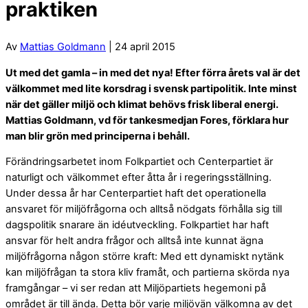
praktiken
Av
Mattias Goldmann
| 24 april 2015
Ut med det gamla – in med det nya! Efter förra årets val är det
välkommet med lite korsdrag i svensk partipolitik. Inte minst
när det gäller miljö och klimat behövs frisk liberal energi.
Mattias Goldmann, vd för tankesmedjan Fores, förklara hur
man blir grön med principerna i behåll.
Förändringsarbetet inom Folkpartiet och Centerpartiet är
naturligt och välkommet efter åtta år i regeringsställning.
Under dessa år har Centerpartiet haft det operationella
ansvaret för miljöfrågorna och alltså nödgats förhålla sig till
dagspolitik snarare än idéutveckling. Folkpartiet har haft
ansvar för helt andra frågor och alltså inte kunnat ägna
miljöfrågorna någon större kraft: Med ett dynamiskt nytänk
kan miljöfrågan ta stora kliv framåt, och partierna skörda nya
framgångar – vi ser redan att Miljöpartiets hegemoni på
området är till ända. Detta bör varje miljövän välkomna av det