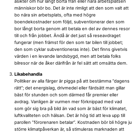
åsikter om hur långt borta från eller nära arbetsplatsen
människor bör bo. Det är inte rimligt att den som valt att
bo nära sin arbetsplats, ofta med högre
boendekostnader som följd, subventionerar den som
bor långt borta genom att betala en del av dennes resor
till och från jobbet. Ändå är det just så reseavdraget
fungerar (men främst för den som tar bilen till jobbet;
den som cyklar subventioneras inte). Det finns givetvis
värden i en levande landsbygd, men att betala folks
bilresor när de åker därifrån är fel sätt att omsätta dem.
Likabehandla
Politiker av alla färger är pigga på att bestämma ”dagens
rätt”; det energislag, drivmedel eller färdsätt man gillar
bäst för stunden och som därmed får premier eller
avdrag. Vanligen är vurmen mer förknippad med vad
som gör sig bra på bild än vad som är bäst för klimatet,
luftkvaliteten och hälsan. Det är hög tid att leva upp till
parollen ”förorenaren betalar”. Kostnaden bör bli högre ju
större klimatpåverkan är, så stimuleras marknaden att