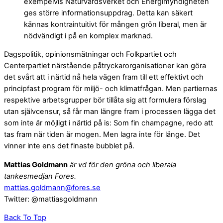
exempelvis Naturvårdsverket och Energimyndigheten
ges större informationsuppdrag. Detta kan säkert
kännas kontraintuitivt för mången grön liberal, men är
nödvändigt i på en komplex marknad.
Dagspolitik, opinionsmätningar och Folkpartiet och
Centerpartiet närstående påtryckarorganisationer kan göra
det svårt att i närtid nå hela vägen fram till ett effektivt och
principfast program för miljö- och klimatfrågan. Men partiernas
respektive arbetsgrupper bör tillåta sig att formulera förslag
utan självcensur, så får man längre fram i processen lägga det
som inte är möjligt i närtid på is: Som fin champagne, redo att
tas fram när tiden är mogen. Men lagra inte för länge. Det
vinner inte ens det finaste bubblet på.
Mattias Goldmann
är vd för den gröna och liberala
tankesmedjan Fores.
mattias.goldmann@fores.se
Twitter: @mattiasgoldmann
Back To Top