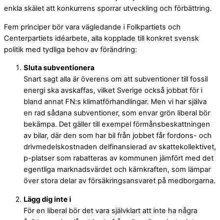
enkla skälet att konkurrens sporrar utveckling och förbättring.
Fem principer bör vara vägledande i Folkpartiets och
Centerpartiets idéarbete, alla kopplade till konkret svensk
politik med tydliga behov av förändring:
Sluta subventionera
Snart sagt alla är överens om att subventioner till fossil
energi ska avskaffas, vilket Sverige också jobbat för i
bland annat FN:s klimatförhandlingar. Men vi har själva
en rad sådana subventioner, som envar grön liberal bör
bekämpa. Det gäller till exempel förmånsbeskattningen
av bilar, där den som har bil från jobbet får fordons- och
drivmedelskostnaden delfinansierad av skattekollektivet,
p-platser som rabatteras av kommunen jämfört med det
egentliga marknadsvärdet och kärnkraften, som lämpar
över stora delar av försäkringsansvaret på medborgarna.
Lägg dig inte i
För en liberal bör det vara självklart att inte ha några