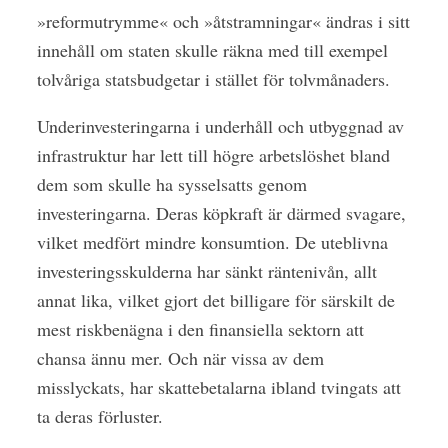
»reformutrymme« och »åtstramningar« ändras i sitt
innehåll om staten skulle räkna med till exempel
tolvåriga statsbudgetar i stället för tolvmånaders.
Underinvesteringarna i underhåll och utbyggnad av
infrastruktur har lett till högre arbetslöshet bland
dem som skulle ha sysselsatts genom
investeringarna. Deras köpkraft är därmed svagare,
vilket medfört mindre konsumtion. De uteblivna
investeringsskulderna har sänkt räntenivån, allt
annat lika, vilket gjort det billigare för särskilt de
mest riskbenägna i den finansiella sektorn att
chansa ännu mer. Och när vissa av dem
misslyckats, har skattebetalarna ibland tvingats att
ta deras förluster.