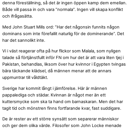
denna föreställning, så det är ingen öppen kamp dem emellan.
Både vill passa in och vara ”normala”. Ingen vill skapa konflikt
och ifrågasätta.
Med John Stuart Mills ord: ”Har det någonsin funnits någon
dominans som inte förefallit naturlig för de dominerande”. Det
har det sannolikt inte.
Vi i väst reagerar ofta på hur flickor som Malala, som nyligen
talade så förtjänstfullt inför FN om hur det är att vara liten tjej i
Pakistan, behandlas, liksom över hur kvinnor i Egypten tvingas
bära täckande klädsel, då männen menar att de annars
uppmuntrar till våldtäkt.
Sverige har kommit långt i jämförelse. Här är männen
pappalediga och städar. Kvinnan är något mer än ett
kuttersmycke som ska ta hand om barnaskaran. Men det har
tagit tid och mönstren finns fortfarande kvar, fast suddigare.
De är rester av ett större synsätt som separerar människor
och ger dem olika värde. Filosofer som John Locke menade