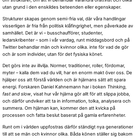
om strukturer, om att vi behandlar varandra orättvist och olika
utan grund i den enskildes beteenden eller egenskaper.
Strukturer skapas genom semi-fria val, där våra handlingar
visserligen är fria från politisk klåfingrighet, men påverkade av
samhället. Det är vi – busschaufförer, studenter,
ledarskribenter – som i vår vardag, runt middagsbord och på
Twitter behandlar män och kvinnor olika. inte för vad de gör
och är som individer, utan för det fysiska könet.
Det görs inte av illvilja. Normer, traditioner, roller, fördomar,
myter – kalla dem vad du vill, har en enorm makt över oss. De
hjälper oss att förstå världen och är hjärnans sätt att spara
energi. Forskaren Daniel Kahnemann har i boken
Thinking,
fast and slow
, visat hur vår hjärna gör allt för att slippa jobba,
och därför undviker att ta in information, tolka, analysera och
summera. Om hjärnan kan, kommer den att kvicka på
processen och fatta beslut baserat på gamla erfarenheter.
Runt om i världen uppfostras därför ständigt nya generationer
till att se män och kvinnor olika. Båda könen ställer sig bakom