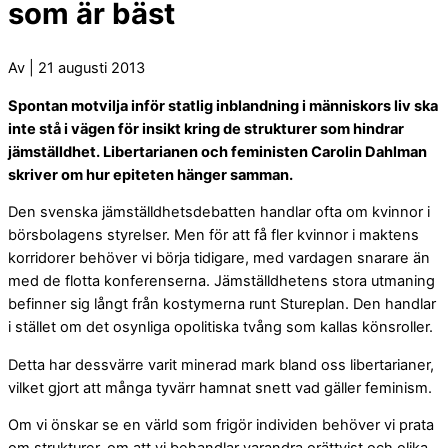
som är bäst
Av | 21 augusti 2013
Spontan motvilja inför statlig inblandning i människors liv ska
inte stå i vägen för insikt kring de strukturer som hindrar
jämställdhet. Libertarianen och feministen Carolin Dahlman
skriver om hur epiteten hänger samman.
Den svenska jämställdhetsdebatten handlar ofta om kvinnor i
börsbolagens styrelser. Men för att få fler kvinnor i maktens
korridorer behöver vi börja tidigare, med vardagen snarare än
med de flotta konferenserna. Jämställdhetens stora utmaning
befinner sig långt från kostymerna runt Stureplan. Den handlar
i stället om det osynliga opolitiska tvång som kallas könsroller.
Detta har dessvärre varit minerad mark bland oss libertarianer,
vilket gjort att många tyvärr hamnat snett vad gäller feminism.
Om vi önskar se en värld som frigör individen behöver vi prata