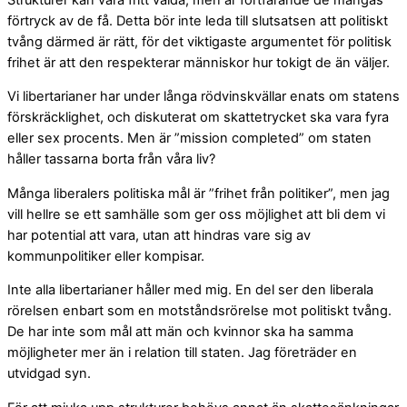
förtryck av de få. Detta bör inte leda till slutsatsen att politiskt
tvång därmed är rätt, för det viktigaste argumentet för politisk
frihet är att den respekterar människor hur tokigt de än väljer.
Vi libertarianer har under långa rödvinskvällar enats om statens
förskräcklighet, och diskuterat om skattetrycket ska vara fyra
eller sex procents. Men är ”mission completed” om staten
håller tassarna borta från våra liv?
Många liberalers politiska mål är ”frihet från politiker”, men jag
vill hellre se ett samhälle som ger oss möjlighet att bli dem vi
har potential att vara, utan att hindras vare sig av
kommunpolitiker eller kompisar.
Inte alla libertarianer håller med mig. En del ser den liberala
rörelsen enbart som en motståndsrörelse mot politiskt tvång.
De har inte som mål att män och kvinnor ska ha samma
möjligheter mer än i relation till staten. Jag företräder en
utvidgad syn.