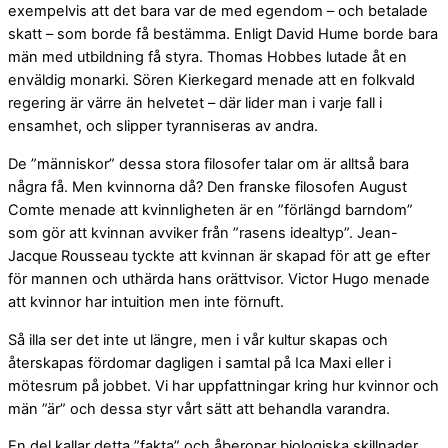
exempelvis att det bara var de med egendom – och betalade
skatt – som borde få bestämma. Enligt David Hume borde bara
män med utbildning få styra. Thomas Hobbes lutade åt en
enväldig monarki. Sören Kierkegard menade att en folkvald
regering är värre än helvetet – där lider man i varje fall i
ensamhet, och slipper tyranniseras av andra.
De ”människor” dessa stora filosofer talar om är alltså bara
några få. Men kvinnorna då? Den franske filosofen August
Comte menade att kvinnligheten är en ”förlängd barndom”
som gör att kvinnan avviker från ”rasens idealtyp”. Jean-
Jacque
Rousseau tyckte att kvinnan är skapad för att ge efter
för mannen och uthärda hans orättvisor. Victor Hugo menade
att kvinnor har intuition men inte förnuft.
Så illa ser det inte ut längre, men i vår kultur skapas och
återskapas fördomar dagligen i samtal på Ica Maxi eller i
mötesrum på jobbet. Vi har uppfattningar kring hur kvinnor och
män ”är” och dessa styr vårt sätt att behandla varandra.
En del kallar detta ”fakta” och åberopar biologiska skillnader