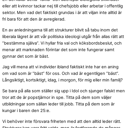
eller att kvinnor tackar nej till chefsjobb eller arbetar i offentlig
sektor. Men vad det faktiskt grundas i är att viljan inte alltid är
fri bara för att den är avreglerad.
En av anledningarna till att strukturer blivit så tabu inom det
liberala lägret är att vår politiska ideologi utgår från allas rätt att
”bestämma själva”. Vi hyllar fria val och köksbordsbeslut, och
menar att marknaden förintar det som inte fungerar samt
gynnar det som är bäst.
Jag vill mena att vi individer ibland faktiskt inte har en aning
om vad som är ”bäst” för oss. Och vad är egentligen ”bäst”.
Långsiktigt, kortsiktigt, idag, i morgon, för mig eller min familj?
Se bara på alla som ställer sig upp i Idol och sjunger falskt men
tror att de är popstjärnor in spe. Titta på dem som väljer
utbildningar som sällan leder till jobb. Titta på dem som är
kungar i baren den 25:e.
Vi behöver inte försvara friheten med att den alltid leder rätt.
Strukturer kan vara fritt valda, men är fortfarande de mångas