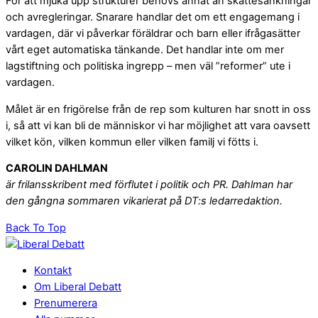
För att mjuka upp strukturer behövs annat än skattesänkningar
och avregleringar. Snarare handlar det om ett engagemang i
vardagen, där vi påverkar föräldrar och barn eller ifrågasätter
vårt eget automatiska tänkande. Det handlar inte om mer
lagstiftning och politiska ingrepp – men väl ”reformer” ute i
vardagen.
Målet är en frigörelse från de rep som kulturen har snott in oss
i, så att vi kan bli de människor vi har möjlighet att vara oavsett
vilket kön, vilken kommun eller vilken familj vi fötts i.
CAROLIN DAHLMAN
är frilansskribent med förflutet i politik och PR. Dahlman har
den gångna sommaren vikarierat på DT:s ledarredaktion.
Back To Top
Kontakt
Om Liberal Debatt
Prenumerera