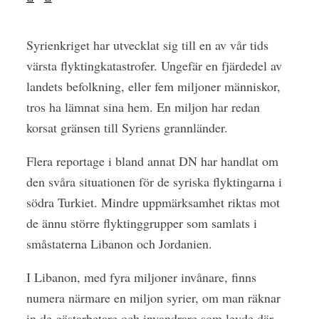
Syrienkriget har utvecklat sig till en av vår tids
värsta flyktingkatastrofer. Ungefär en fjärdedel av
landets befolkning, eller fem miljoner människor,
tros ha lämnat sina hem. En miljon har redan
korsat gränsen till Syriens grannländer.
Flera reportage i bland annat DN har handlat om
den svåra situationen för de syriska flyktingarna i
södra Turkiet. Mindre uppmärksamhet riktas mot
de ännu större flyktinggrupper som samlats i
småstaterna Libanon och Jordanien.
I Libanon, med fyra miljoner invånare, finns
numera närmare en miljon syrier, om man räknar
in de gästarbetare och invandrare som levde där