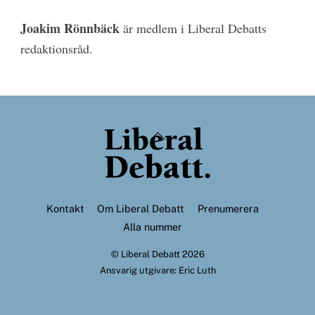
Joakim Rönnbäck
är medlem i Liberal ­Debatts
redaktionsråd.
Back
To
Top
Kontakt
Om Liberal Debatt
Prenumerera
Alla nummer
©
Liberal Debatt
2026
Ansvarig utgivare: Eric Luth