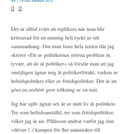
AV | 19 DECEMBER 2012
Det är alltid svårt att replikera när man blir
kritiserad för en mening helt ryckt ur sitt
sammanhang. Om man läser hela texten där jag
skriver »Ett av politikernas största problem är,
tyvärr, att de är politiker« så förstår man att jag
omöjligen ägnar mig åt politikerförakt, varken av
heltidspolitiker eller av fritidspolitiker. Det är att
göra en oerhört grov tolkning av en text.
Jag har själv ägnat sex år av mitt liv åt politiken.
Tre som heltidsanställd, tre som fritidspolitiker,
vilket jag är nu. Påhlsson undrar varför jag inte
»driver /../ kampen för fler människor till