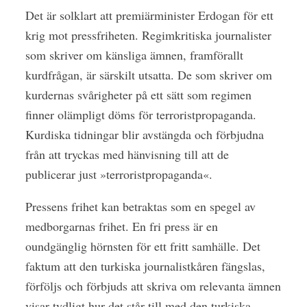
Det är solklart att premiärminister Erdogan för ett
krig mot pressfriheten. Regimkritiska journalister
som skriver om känsliga ämnen, framförallt
kurdfrågan, är särskilt utsatta. De som skriver om
kurdernas svårigheter på ett sätt som regimen
finner olämpligt döms för terroristpropaganda.
Kurdiska tidningar blir avstängda och förbjudna
från att tryckas med hänvisning till att de
publicerar just »terroristpropaganda«.
Pressens frihet kan betraktas som en spegel av
medborgarnas frihet. En fri press är en
oundgänglig hörnsten för ett fritt samhälle. Det
faktum att den turkiska journalistkåren fängslas,
förföljs och förbjuds att skriva om relevanta ämnen
visar tydligt hur det står till med den turkiska