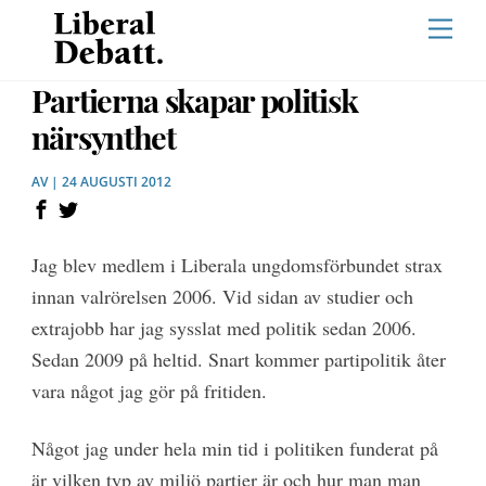
Skip
Men
to
content
Partierna skapar politisk
närsynthet
AV | 24 AUGUSTI 2012
Jag blev medlem i Liberala ungdomsförbundet strax
innan valrörelsen 2006. Vid sidan av studier och
extrajobb har jag sysslat med politik sedan 2006.
Sedan 2009 på heltid. Snart kommer partipolitik åter
vara något jag gör på fritiden.
Något jag under hela min tid i politiken funderat på
är vilken typ av miljö partier är och hur man man