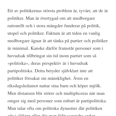
Ett av politikernas största problem är, tyvärr, att de är
politiker. Man är övertygad om att medborgare
rationellt och i stora mängder funderar på politik,
utspel och politiker. Faktum är att tiden en vanlig
medborgare ägnar åt att tänka på partier och politiker
är minimal. Kanske därför framstår personer som i
huvudsak tillbringat sin tid inom partiet som så
»politiska«, deras perspektiv är i huvudsak
partipolitiska. Detta betyder självklart inte att
politiker försakat sin mänsklighet. Även en
riksdagsledamot nattar sina barn och köper mjölk.
Men distansen blir större och multipliceras när man
omger sig med personer som enbart är partipolitiska.
Man talar ofta om politiska dynastier där politiken
går i släkten eller där man följt varandra sedan