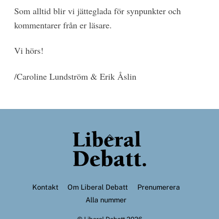
Som alltid blir vi jätteglada för synpunkter och
kommentarer från er läsare.
Vi hörs!
/Caroline Lundström & Erik Åslin
Back
To
Top
Kontakt
Om Liberal Debatt
Prenumerera
Alla nummer