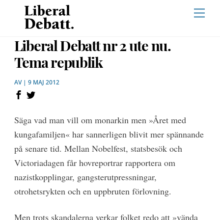
Skip
Men
to
content
Liberal Debatt nr 2 ute nu.
Tema republik
AV | 9 MAJ 2012
Säga vad man vill om monarkin men »Året med
kungafamiljen« har sannerligen blivit mer spännande
på senare tid. Mellan Nobelfest, statsbesök och
Victoriadagen får hovreportrar rapportera om
nazistkopplingar, gangsterutpressningar,
otrohetsrykten och en uppbruten förlovning.
Men trots skandalerna verkar folket redo att »vända