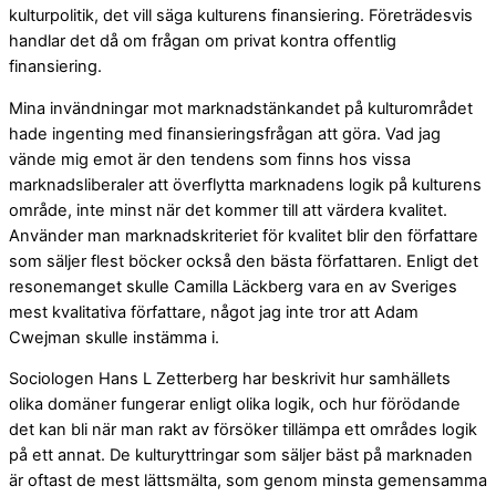
kulturpolitik, det vill säga kulturens finansiering. Företrädesvis
handlar det då om frågan om privat kontra offentlig
finansiering.
Mina invändningar mot marknadstänkandet på kulturområdet
hade ingenting med finansieringsfrågan att göra. Vad jag
vände mig emot är den tendens som finns hos vissa
marknadsliberaler att överflytta marknadens logik på kulturens
område, inte minst när det kommer till att värdera kvalitet.
Använder man marknadskriteriet för kvalitet blir den författare
som säljer flest böcker också den bästa författaren. Enligt det
resonemanget skulle Camilla Läckberg vara en av Sveriges
mest kvalitativa författare, något jag inte tror att Adam
Cwejman skulle instämma i.
Sociologen Hans L Zetterberg har beskrivit hur samhällets
olika domäner fungerar enligt olika logik, och hur förödande
det kan bli när man rakt av försöker tillämpa ett områdes logik
på ett annat. De kulturyttringar som säljer bäst på marknaden
är oftast de mest lättsmälta, som genom minsta gemensamma