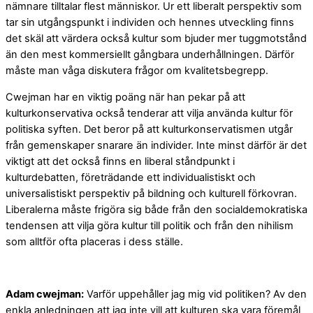
nämnare tilltalar flest människor. Ur ett liberalt perspektiv som
tar sin utgångspunkt i individen och hennes utveckling finns
det skäl att värdera också kultur som bjuder mer tuggmotstånd
än den mest kommersiellt gångbara underhållningen. Därför
måste man våga diskutera frågor om kvalitetsbegrepp.
Cwejman har en viktig poäng när han pekar på att
kulturkonservativa också tenderar att vilja använda kultur för
politiska syften. Det beror på att kulturkonservatismen utgår
från gemenskaper snarare än individer. Inte minst därför är det
viktigt att det också finns en liberal ståndpunkt i
kulturdebatten, företrädande ett individualistiskt och
universalistiskt perspektiv på bildning och kulturell förkovran.
Liberalerna måste frigöra sig både från den socialdemokratiska
tendensen att vilja göra kultur till politik och från den nihilism
som alltför ofta placeras i dess ställe.
Adam cwejman:
Varför uppehåller jag mig vid politiken? Av den
enkla anledningen att jag inte vill att kulturen ska vara föremål