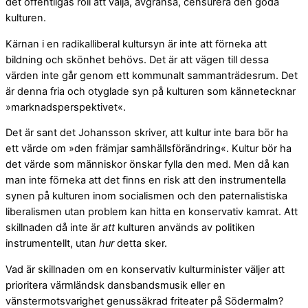
det offentligas roll att välja, avgränsa, censurera den goda
kulturen.
Kärnan i en radikalliberal kultursyn är inte att förneka att
bildning och skönhet behövs. Det är att vägen till dessa
värden inte går genom ett kommunalt sammanträdesrum. Det
är denna fria och otyglade syn på kulturen som kännetecknar
»marknadsperspektivet«.
Det är sant det Johansson skriver, att kultur inte bara bör ha
ett värde om »den främjar samhällsförändring«. Kultur bör ha
det värde som människor önskar fylla den med. Men då kan
man inte förneka att det finns en risk att den instrumentella
synen på kulturen inom socialismen och den paternalistiska
liberalismen utan problem kan hitta en konservativ kamrat. Att
skillnaden då inte är
att
kulturen används av politiken
instrumentellt, utan
hur
detta sker.
Vad är skillnaden om en konservativ kulturminister väljer att
prioritera värmländsk dansbandsmusik eller en
vänstermotsvarighet genussäkrad friteater på Södermalm?