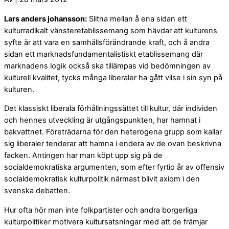
Lars anders johansson:
Slitna mellan å ena sidan ett
kulturradikalt vänsteretablissemang som hävdar att kulturens
syfte är att vara en samhällsförändrande kraft, och å andra
sidan ett marknadsfundamentalistiskt etablissemang där
marknadens logik också ska tillämpas vid bedömningen av
kulturell kvalitet, tycks många liberaler ha gått vilse i sin syn på
kulturen.
Det klassiskt liberala förhållningssättet till kultur, där individen
och hennes utveckling är utgångspunkten, har hamnat i
bakvattnet. Företrädarna för den heterogena grupp som kallar
sig liberaler tenderar att hamna i endera av de ovan beskrivna
facken. Antingen har man köpt upp sig på de
socialdemokratiska argumenten, som efter fyrtio år av offensiv
socialdemokratisk kulturpolitik närmast blivit axiom i den
svenska debatten.
Hur ofta hör man inte folkpartister och andra borgerliga
kulturpolitiker motivera kultursatsningar med att de främjar