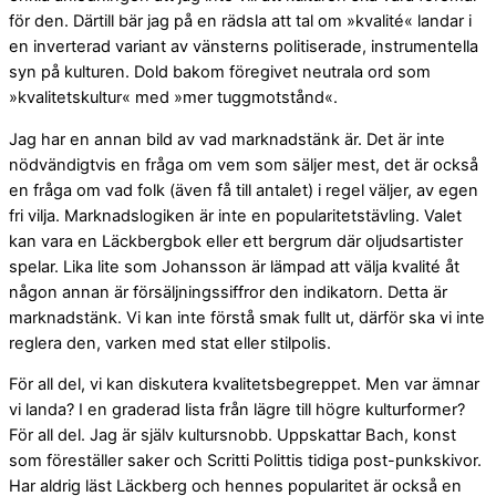
för den. Därtill bär jag på en rädsla att tal om »kvalité« landar i
en inverterad variant av vänsterns politiserade, instrumentella
syn på kulturen. Dold bakom föregivet neutrala ord som
»kvalitetskultur« med »mer tuggmotstånd«.
Jag har en annan bild av vad marknadstänk är. Det är inte
nödvändigtvis en fråga om vem som säljer mest, det är också
en fråga om vad folk (även få till antalet) i regel väljer, av egen
fri vilja. Marknadslogiken är inte en popularitetstävling. Valet
kan vara en Läckbergbok eller ett bergrum där oljudsartister
spelar. Lika lite som Johansson är lämpad att välja kvalité åt
någon annan är försäljningssiffror den indikatorn. Detta är
marknadstänk. Vi kan inte förstå smak fullt ut, därför ska vi inte
reglera den, varken med stat eller stilpolis.
För all del, vi kan diskutera kvalitetsbegreppet. Men var ämnar
vi landa? I en graderad lista från lägre till högre kulturformer?
För all del. Jag är själv kultursnobb. Uppskattar Bach, konst
som föreställer saker och Scritti Polittis tidiga post-punkskivor.
Har aldrig läst Läckberg och hennes popularitet är också en