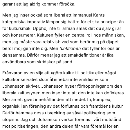
garant att jag aldrig kommer försöka.
Men jag inser också som liberal att Immanuel Kants
kategoriska imperativ lämpar sig bättre för etiska principer än
för kultursmak. Upphöj inte till allmän smak det du själv gillar
och konsumerar. Kulturen fyller en central roll hos människan,
men jag måste vara relativist: vad som berör mig på djupet
berör möjligen inte dig. Men
funktionen
det fyller för oss är
densamma. Därför menar jag att smakdefinitioner är lika
användbara som skridskor på sand.
Frånvaron av en vilja att »göra kultur till politik« eller något
kulturkonservativt slutmål innebär inte »nihilism« som
Johansson skriver. Johansson hyser förhoppningar om den
liberala kultursynen men inser inte att den inte kan definieras.
Mer än ett givet innehåll är den ett medel: fri, komplex,
organisk i en förening av det förflutnas och framtidens kultur.
Därför hämmas dess utveckling av såväl politisering som
utopism. Jag och Johansson verkar förenas i vårt motstånd
mot politiseringen, den andra delen får vara föremål för en