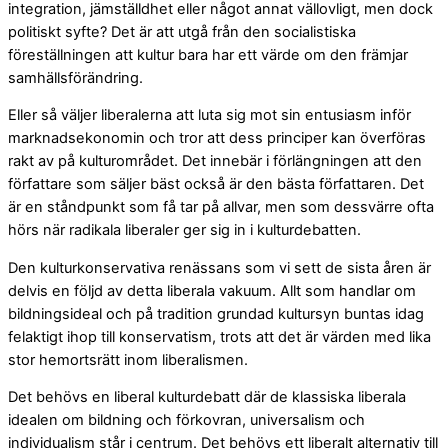
integration, jämställdhet eller något annat vällovligt, men dock
politiskt syfte? Det är att utgå från den socialistiska
föreställningen att kultur bara har ett värde om den främjar
samhällsförändring.
Eller så väljer liberalerna att luta sig mot sin entusiasm inför
marknadsekonomin och tror att dess principer kan överföras
rakt av på kulturområdet. Det innebär i förlängningen att den
författare som säljer bäst också är den bästa författaren. Det
är en ståndpunkt som få tar på allvar, men som dessvärre ofta
hörs när radikala liberaler ger sig in i kulturdebatten.
Den kulturkonservativa renässans som vi sett de sista åren är
delvis en följd av detta liberala vakuum. Allt som handlar om
bildningsideal och på tradition grundad kultursyn buntas idag
felaktigt ihop till konservatism, trots att det är värden med lika
stor hemortsrätt inom liberalismen.
Det behövs en liberal kulturdebatt där de klassiska liberala
idealen om bildning och förkovran, universalism och
individualism står i centrum. Det behövs ett liberalt alternativ till