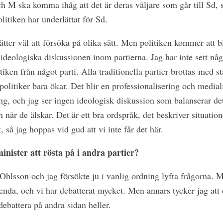
h M ska komma ihåg att det är deras väljare som går till Sd, s
litiken har underlättat för Sd.
ätter väl att försöka på olika sätt. Men politiken kommer att b
ideologiska diskussionen inom partierna. Jag har inte sett någ
tiken från något parti. Alla traditionella partier brottas med 
litiker bara ökar. Det blir en professionalisering och mediali
ng, och jag ser ingen ideologisk diskussion som balanserar det
n när de älskar. Det är ett bra ordspråk, det beskriver situatio
, så jag hoppas vid gud att vi inte får det här.
inister att rösta på i andra partier?
 Ohlsson och jag försökte ju i vanlig ordning lyfta frågorna.
enda, och vi har debatterat mycket. Men annars tycker jag att 
debattera på andra sidan heller.