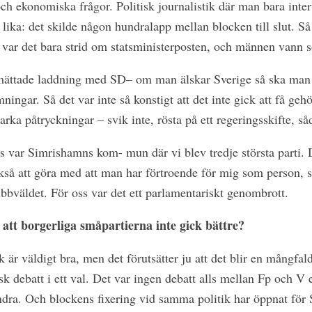
och ekonomiska frågor. Politisk journalistik där man bara int
 lika: det skilde någon hundralapp mellan blocken till slut. Så 
lut var det bara strid om statsministerposten, och männen vann 
mättade laddning med SD– om man älskar Sverige så ska man 
mningar. Så det var inte så konstigt att det inte gick att få ge
arka påtryckningar – svik inte, rösta på ett regeringsskifte, så
ss var Simrishamns kom- mun där vi blev tredje största parti. 
ckså att göra med att man har förtroende för mig som person,
bväldet. För oss var det ett parlamentariskt genombrott.
att borgerliga småpartierna inte gick bättre?
 är väldigt bra, men det förutsätter ju att det blir en mångfald
tisk debatt i ett val. Det var ingen debatt alls mellan Fp och V 
dra. Och blockens fixering vid samma politik har öppnat för Sd