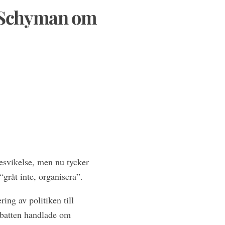
n Schyman om
besvikelse, men nu tycker
“gråt inte, organisera”.
ing av politiken till
ebatten handlade om