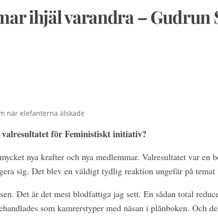
mar ihjäl varandra – Gudru
m när elefanterna älskade
alresultatet för Feministiskt initiativ?
t mycket nya krafter och nya medlemmar. Valresultatet var en 
agera sig. Det blev en väldigt tydlig reaktion ungefär på temat 
sen. Det är det mest blodfattiga jag sett. En sådan total reducer
behandlades som kamrerstyper med näsan i plånboken. Och d