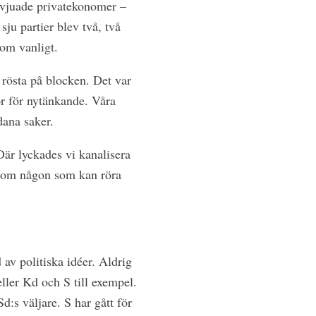
ervjuade privatekonomer –
sju partier blev två, två
som vanligt.
rösta på blocken. Det var
hör för nytänkande. Våra
dana saker.
Där lyckades vi kanalisera
 som någon som kan röra
 av politiska idéer. Aldrig
eller Kd och S till exempel.
:s väljare. S har gått för