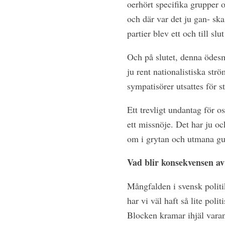
oerhört specifika grupper 
och där var det ju gan- ska
partier blev ett och till s
Och på slutet, denna ödes
ju rent nationalistiska strö
sympatisörer utsattes för st
Ett trevligt undantag för o
ett missnöje. Det har ju o
om i grytan och utmana gub
Vad blir konsekvensen av 
Mångfalden i svensk politik
har vi väl haft så lite poli
Blocken kramar ihjäl varan