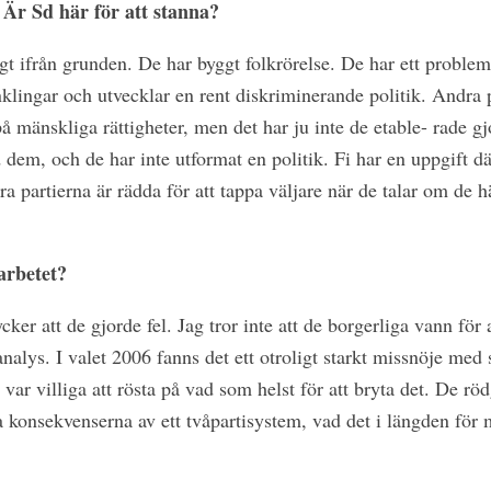
Är Sd här för att stanna?
ggt ifrån grunden. De har byggt folkrörelse. De har ett problem
nklingar och utvecklar en rent diskriminerande politik. Andra 
å mänskliga rättigheter, men det har ju inte de etable- rade g
 dem, och de har inte utformat en politik. Fi har en uppgift d
a partierna är rädda för att tappa väljare när de talar om de 
arbetet?
cker att de gjorde fel. Jag tror inte att de borgerliga vann för
nalys. I valet 2006 fanns det ett otroligt starkt missnöje med
r villiga att rösta på vad som helst för att bryta det. De röd
a konsekvenserna av ett tvåpartisystem, vad det i längden för