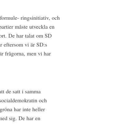
formule- ringsinitiativ, och
partier måste utveckla en
jort. De har talat om SD
är eftersom vi är SD:s
här frågorna, men vi har
 att de satt i samma
 socialdemokratin och
gröna har inte heller
 med sig. De har en