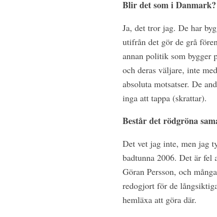
Blir det som i Danmark? 
Ja, det tror jag. De har by
utifrån det gör de grå före
annan politik som bygger p
och deras väljare, inte med
absoluta motsatser. De andr
inga att tappa (skrattar).
Består det rödgröna sam
Det vet jag inte, men jag ty
badtunna 2006. Det är fel a
Göran Persson, och många va
redogjort för de långsiktig
hemläxa att göra där.